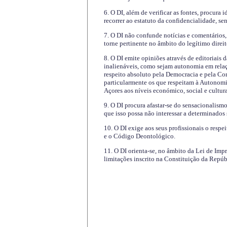
6. O DI, além de verificar as fontes, procura 
recorrer ao estatuto da confidencialidade, s
7. O DI não confunde notícias e comentários, 
torne pertinente no âmbito do legítimo direit
8. O DI emite opiniões através de editoriais 
inalienáveis, como sejam autonomia em relaç
respeito absoluto pela Democracia e pela Con
particularmente os que respeitam à Autonomi
Açores aos níveis económico, social e cultur
9. O DI procura afastar-se do sensacionalism
que isso possa não interessar a determinados
10. O DI exige aos seus profissionais o respe
e o Código Deontológico.
11. O DI orienta-se, no âmbito da Lei de Impr
limitações inscrito na Constituição da Repúb