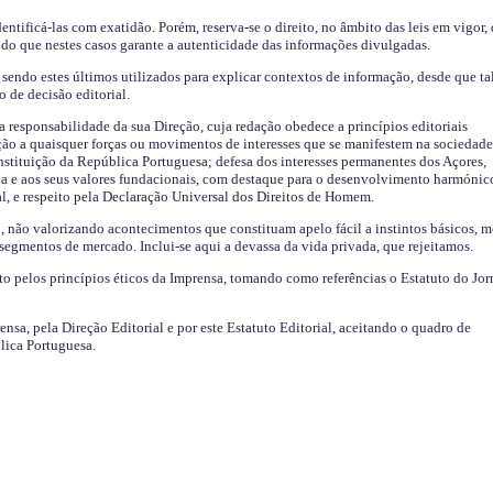
identificá-las com exatidão. Porém, reserva-se o direito, no âmbito das leis em vigor,
endo que nestes casos garante a autenticidade das informações divulgadas.
sendo estes últimos utilizados para explicar contextos de informação, desde que tal
o de decisão editorial.
da responsabilidade da sua Direção, cuja redação obedece a princípios editoriais
ão a quaisquer forças ou movimentos de interesses que se manifestem na sociedade
stituição da República Portuguesa; defesa dos interesses permanentes dos Açores,
a e aos seus valores fundacionais, com destaque para o desenvolvimento harmónic
al, e respeito pela Declaração Universal dos Direitos de Homem.
o, não valorizando acontecimentos que constituam apelo fácil a instintos básicos, 
 segmentos de mercado. Inclui-se aqui a devassa da vida privada, que rejeitamos.
ito pelos princípios éticos da Imprensa, tomando como referências o Estatuto do Jor
ensa, pela Direção Editorial e por este Estatuto Editorial, aceitando o quadro de
lica Portuguesa.