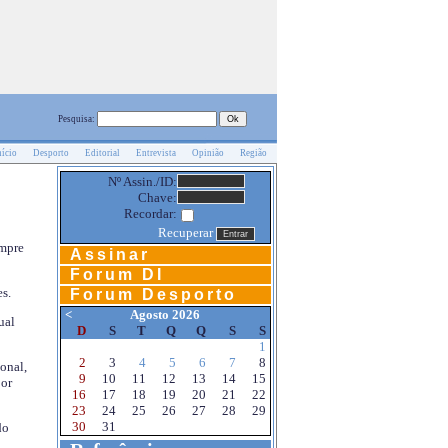
Pesquisa:
nício
Desporto
Editorial
Entrevista
Opinião
Região
Nº Assin./ID:
Chave:
Recordar:
Recuperar
empre
Assinar
Forum DI
s.
Forum Desporto
<
Agosto 2026
ual
D
S
T
Q
Q
S
S
1
2
3
4
5
6
7
8
onal,
9
10
11
12
13
14
15
por
16
17
18
19
20
21
22
23
24
25
26
27
28
29
30
31
do