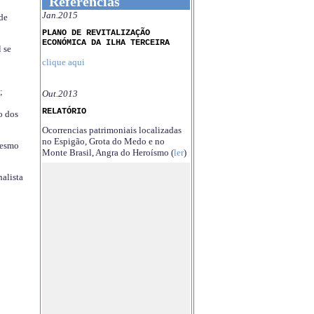
Referências
Jan.2015
 de
PLANO DE REVITALIZAÇÃO
ECONÓMICA DA ILHA TERCEIRA
 se
clique aqui
;
Out.2013
RELATÓRIO
o dos
Ocorrencias patrimoniais localizadas
no Espigão, Grota do Medo e no
mesmo
Monte Brasil, Angra do Heroísmo (
ler
)
nalista