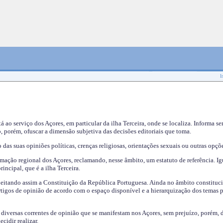
I
tá ao serviço dos Açores, em particular da ilha Terceira, onde se localiza. Informa s
, porém, ofuscar a dimensão subjetiva das decisões editoriais que toma.
das suas opiniões políticas, crenças religiosas, orientações sexuais ou outras opçõe
mação regional dos Açores, reclamando, nesse âmbito, um estatuto de referência. Ig
incipal, que é a ilha Terceira.
speitando assim a Constituição da República Portuguesa. Ainda no âmbito constituci
 artigos de opinião de acordo com o espaço disponível e a hierarquização dos temas 
s diversas correntes de opinião que se manifestam nos Açores, sem prejuízo, porém, 
cidir realizar.