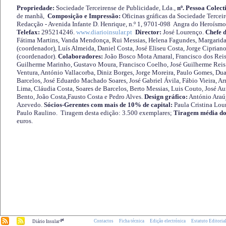
Propriedade:
Sociedade Terceirense de Publicidade, Lda.,
nº. Pessoa Colect
de manhã,
Composição e Impressão:
Oficinas gráficas da Sociedade Tercei
Redacção - Avenida Infante D. Henrique, n.º 1, 9701-098 Angra do Heroísmo 
Telefax:
295214246.
www.diarioinsular.pt
Director:
José Lourenço.
Chefe 
Fátima Martins, Vanda Mendonça, Rui Messias, Helena Fagundes, Margarida
(coordenador), Luís Almeida, Daniel Costa, José Eliseu Costa, Jorge Cipria
(coordenador).
Colaboradores:
João Bosco Mota Amaral, Francisco dos Reis
Guilherme Marinho, Gustavo Moura, Francisco Coelho, José Guilherme Reis 
Ventura, António Vallacorba, Diniz Borges, Jorge Moreira, Paulo Gomes, Duar
Barcelos, José Eduardo Machado Soares, José Gabriel Ávila, Fábio Vieira, A
Lima, Cláudia Costa, Soares de Barcelos, Berto Messias, Luis Couto, José A
Bento, João Costa,Fausto Costa e Pedro Alves.
Design gráfico:
António Araú
Azevedo.
Sócios-Gerentes com mais de 10% de capital:
Paula Cristina Lou
Paulo Raulino. Tiragem desta edição: 3.500 exemplares;
Tiragem média do
euros.
.pt
Contactos
Ficha técnica
Edição electrónica
Estatuto Editoria
Diário Insular