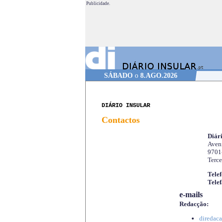
Publicidade.
SÁBADO
o
8.AGO.2026
DIÁRIO INSULAR
Contactos
Diári
Aveni
9701
Terce
Telef
Telef
e-mails
Redacção:
diredaca