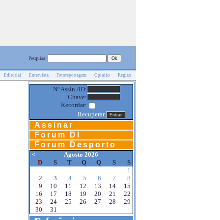
Pesquisa:
Editorial
Entrevista
Fotoreportagem
Opinião
Região
Nº Assin./ID:
Chave:
Recordar:
Recuperar
Assinar
Forum DI
Forum Desporto
<
Agosto 2026
D
S
T
Q
Q
S
S
1
2
3
4
5
6
7
8
9
10
11
12
13
14
15
16
17
18
19
20
21
22
23
24
25
26
27
28
29
30
31