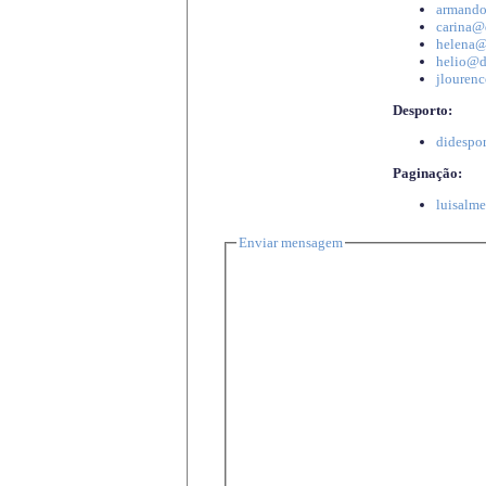
armando
carina@d
helena@d
helio@di
jlourenc
Desporto:
didespor
Paginação:
luisalme
Enviar mensagem