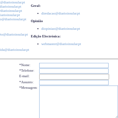
@diarioinsular.pt
Geral:
iarioinsular.pt
iarioinsular.pt
diredacao@diarioinsular.pt
arioinsular.pt
o@diarioinsular.pt
Opinião
diopiniao@diarioinsular.pt
to@diarioinsular.pt
Edição Electrónica:
webmaster@diarioinsular.pt
ida@diarioinsular.pt
*Nome:
*Telefone:
E-mail:
*Assunto:
*Mensagem: