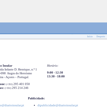
Início
Desporto
o Insular
Horário:
da Infante D. Henrique, n.º 1
9:00 - 12:30
-098 Angra do Heroísmo
13:30 - 18:00
ira - Açores – Portugal.
one:
295 401 050
(+351)
ax:
295 214 246
(+351)
Publicidade:
o@diarioinsular.pt
dipublicidade@diarioinsular.pt