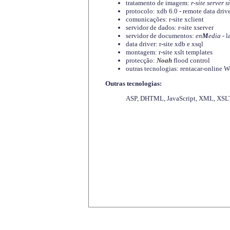
tratamento de imagem:
r-site server s
protocolo: xdb 6.0 - remote data driv
comunicações: r-site xclient
servidor de dados: r-site xserver
servidor de documentos:
en
M
edia
- l
data driver: r-site xdb e xsql
montagem: r-site xslt templates
protecção:
Noah
flood control
outras tecnologias: rentacar-online
Outras tecnologias:
ASP, DHTML, JavaScript, XML, XSLT,