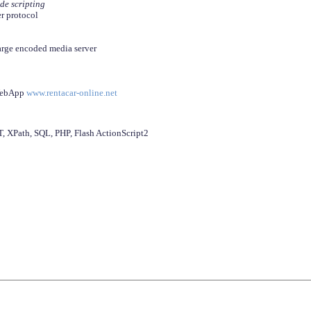
ide scripting
er protocol
arge encoded media server
 WebApp
www.rentacar-online.net
 XPath, SQL, PHP, Flash ActionScript2