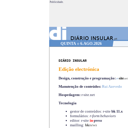
Publicidade.
QUINTA
o
6.AGO.2026
DIÁRIO INSULAR
Edição electrónica
Design, construção e programação:
-
site
r
.net
Manutenção de conteúdos:
Rui Azevedo
Hospedagem:
r-site.net
Tecnologia
gestor de conteúdos: r-site
bk 11.x
formulários:
r-form behaviors
editor: r-site
in-
press
mailling:
bk
news