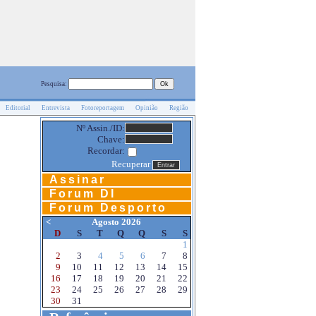
Pesquisa:
Editorial
Entrevista
Fotoreportagem
Opinião
Região
Nº Assin./ID:
Chave:
Recordar:
Recuperar
Assinar
Forum DI
Forum Desporto
<
Agosto 2026
D
S
T
Q
Q
S
S
1
2
3
4
5
6
7
8
9
10
11
12
13
14
15
16
17
18
19
20
21
22
23
24
25
26
27
28
29
30
31