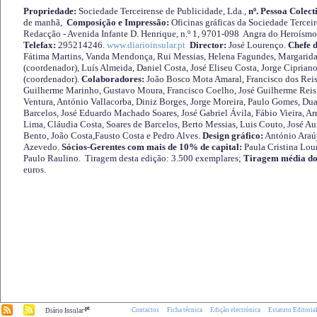
Propriedade:
Sociedade Terceirense de Publicidade, Lda.,
nº. Pessoa Colect
de manhã,
Composição e Impressão:
Oficinas gráficas da Sociedade Tercei
Redacção - Avenida Infante D. Henrique, n.º 1, 9701-098 Angra do Heroísmo 
Telefax:
295214246.
www.diarioinsular.pt
Director:
José Lourenço.
Chefe 
Fátima Martins, Vanda Mendonça, Rui Messias, Helena Fagundes, Margarida
(coordenador), Luís Almeida, Daniel Costa, José Eliseu Costa, Jorge Cipria
(coordenador).
Colaboradores:
João Bosco Mota Amaral, Francisco dos Reis
Guilherme Marinho, Gustavo Moura, Francisco Coelho, José Guilherme Reis 
Ventura, António Vallacorba, Diniz Borges, Jorge Moreira, Paulo Gomes, Duar
Barcelos, José Eduardo Machado Soares, José Gabriel Ávila, Fábio Vieira, A
Lima, Cláudia Costa, Soares de Barcelos, Berto Messias, Luis Couto, José A
Bento, João Costa,Fausto Costa e Pedro Alves.
Design gráfico:
António Araú
Azevedo.
Sócios-Gerentes com mais de 10% de capital:
Paula Cristina Lou
Paulo Raulino. Tiragem desta edição: 3.500 exemplares;
Tiragem média do
euros.
.pt
Contactos
Ficha técnica
Edição electrónica
Estatuto Editoria
Diário Insular