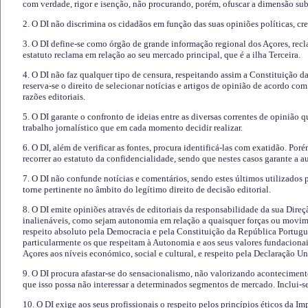
com verdade, rigor e isenção, não procurando, porém, ofuscar a dimensão subj
2. O DI não discrimina os cidadãos em função das suas opiniões políticas, cre
3. O DI define-se como órgão de grande informação regional dos Açores, recl
estatuto reclama em relação ao seu mercado principal, que é a ilha Terceira.
4. O DI não faz qualquer tipo de censura, respeitando assim a Constituição 
reserva-se o direito de selecionar notícias e artigos de opinião de acordo co
razões editoriais.
5. O DI garante o confronto de ideias entre as diversas correntes de opinião 
trabalho jornalístico que em cada momento decidir realizar.
6. O DI, além de verificar as fontes, procura identificá-las com exatidão. Poré
recorrer ao estatuto da confidencialidade, sendo que nestes casos garante a 
7. O DI não confunde notícias e comentários, sendo estes últimos utilizados 
torne pertinente no âmbito do legítimo direito de decisão editorial.
8. O DI emite opiniões através de editoriais da responsabilidade da sua Direç
inalienáveis, como sejam autonomia em relação a quaisquer forças ou movime
respeito absoluto pela Democracia e pela Constituição da República Portugue
particularmente os que respeitam à Autonomia e aos seus valores fundacion
Açores aos níveis económico, social e cultural, e respeito pela Declaração U
9. O DI procura afastar-se do sensacionalismo, não valorizando aconteciment
que isso possa não interessar a determinados segmentos de mercado. Inclui-se
10. O DI exige aos seus profissionais o respeito pelos princípios éticos da I