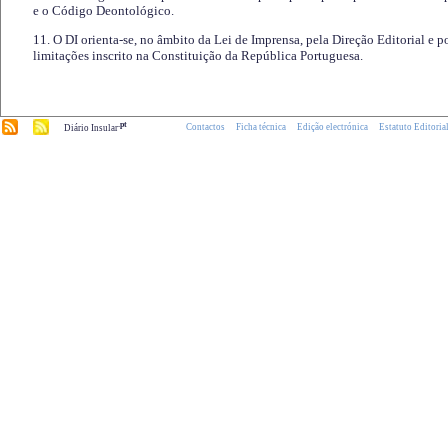
e o Código Deontológico.
11. O DI orienta-se, no âmbito da Lei de Imprensa, pela Direção Editorial e p
limitações inscrito na Constituição da República Portuguesa.
.pt
Contactos
Ficha técnica
Edição electrónica
Estatuto Editoria
Diário Insular