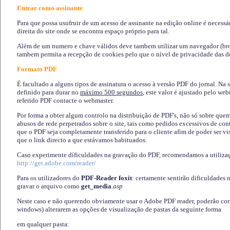
Entrar como assinante
Para que possa usufruir de um acesso de assinante na edição online é necessá
direita do site onde se encontra espaço próprio para tal.
Além de um numero e chave válidos deve tambem utilizar um navegador (brows
tambem permita a recepção de cookies pelo que o nível de privacidade das d
Formato PDF
É facultado a alguns tipos de assinatura o acesso à versão PDF do jornal. Na 
definido para durar no
máximo 500 segundos
, este valor é ajustado pelo we
referido PDF contacte o webmaster.
Por forma a obter algum controlo na distribuição de PDF's, não só sobre que
abusos de rede perpetrados sobre o site, tais como pedidos excessivos de co
que o PDF seja completamente transferido para o cliente afim de poder ser 
que o link directo a que estávamos habituados.
Caso experimente díficuldades na gravação do PDF, recomendamos a utiliza
http://get.adobe.com/reader/
Para os utilizadores do
PDF-Reader foxit
: certamente sentirão dificuldades 
gravar o arquivo como
get_media
.asp
Neste caso e não querendo obviamente usar o Adobe PDF reader, poderão corrig
windows) alterarem as opções de visualização de pastas da seguinte forma
em qualquer pasta
: