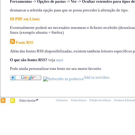
Ferramentas -> Opções de pastas -> Ver -> Ocultar extensões para tipos de
desmarcar a referida opção para que se possa proceder à alteração de tipo.
DI PDF em Linux
Eventualmente poderá ser necessário renomear o ficheiro recebido (download)
linux (exemplo ubuntu + firefox)
Fonte RSS
Além das fontes RSS disponibilizadas, existem tambem leitores especificos 
O que são fontes RSS?
veja
aqui
Pode ainda personalizar esta fonte no seu motor favorito
.pt
Contactos
Ficha técnica
Edição electrónica
Estatuto Editoria
Diário Insular