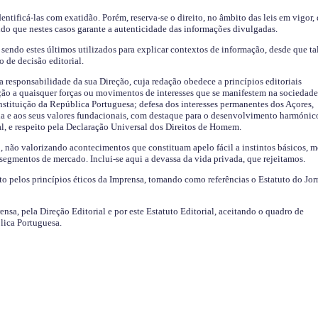
identificá-las com exatidão. Porém, reserva-se o direito, no âmbito das leis em vigor,
endo que nestes casos garante a autenticidade das informações divulgadas.
sendo estes últimos utilizados para explicar contextos de informação, desde que tal
o de decisão editorial.
da responsabilidade da sua Direção, cuja redação obedece a princípios editoriais
ão a quaisquer forças ou movimentos de interesses que se manifestem na sociedade
stituição da República Portuguesa; defesa dos interesses permanentes dos Açores,
a e aos seus valores fundacionais, com destaque para o desenvolvimento harmónic
al, e respeito pela Declaração Universal dos Direitos de Homem.
o, não valorizando acontecimentos que constituam apelo fácil a instintos básicos, 
 segmentos de mercado. Inclui-se aqui a devassa da vida privada, que rejeitamos.
ito pelos princípios éticos da Imprensa, tomando como referências o Estatuto do Jor
ensa, pela Direção Editorial e por este Estatuto Editorial, aceitando o quadro de
lica Portuguesa.