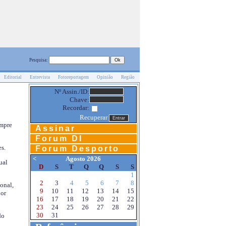
Pesquisa:
Editorial
Entrevista
Fotoreportagem
Opinião
Região
Nº Assin./ID:
Chave:
Recordar:
Recuperar
empre
Assinar
Forum DI
s.
Forum Desporto
<
Agosto 2026
ual
D
S
T
Q
Q
S
S
1
2
3
4
5
6
7
8
onal,
9
10
11
12
13
14
15
por
16
17
18
19
20
21
22
23
24
25
26
27
28
29
30
31
do