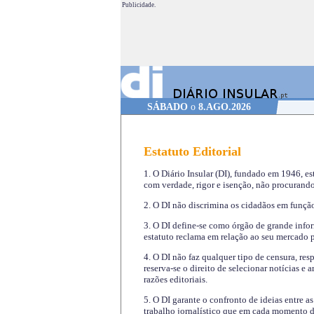
Publicidade.
SÁBADO
o
8.AGO.2026
Estatuto Editorial
1. O Diário Insular (DI), fundado em 1946, es
com verdade, rigor e isenção, não procurando
2. O DI não discrimina os cidadãos em função 
3. O DI define-se como órgão de grande infor
estatuto reclama em relação ao seu mercado pr
4. O DI não faz qualquer tipo de censura, re
reserva-se o direito de selecionar notícias e
razões editoriais.
5. O DI garante o confronto de ideias entre a
trabalho jornalístico que em cada momento de