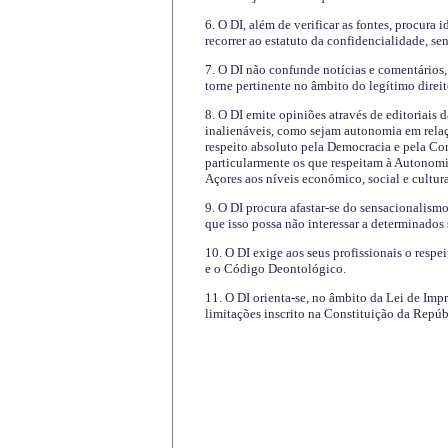
6. O DI, além de verificar as fontes, procura 
recorrer ao estatuto da confidencialidade, s
7. O DI não confunde notícias e comentários, 
torne pertinente no âmbito do legítimo direit
8. O DI emite opiniões através de editoriais 
inalienáveis, como sejam autonomia em relaç
respeito absoluto pela Democracia e pela Con
particularmente os que respeitam à Autonomi
Açores aos níveis económico, social e cultur
9. O DI procura afastar-se do sensacionalism
que isso possa não interessar a determinados
10. O DI exige aos seus profissionais o respe
e o Código Deontológico.
11. O DI orienta-se, no âmbito da Lei de Impr
limitações inscrito na Constituição da Repúb