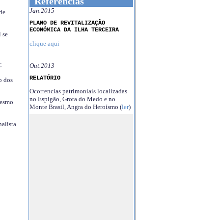
Referências
Jan.2015
 de
PLANO DE REVITALIZAÇÃO
ECONÓMICA DA ILHA TERCEIRA
 se
clique aqui
;
Out.2013
RELATÓRIO
o dos
Ocorrencias patrimoniais localizadas
no Espigão, Grota do Medo e no
mesmo
Monte Brasil, Angra do Heroísmo (
ler
)
nalista