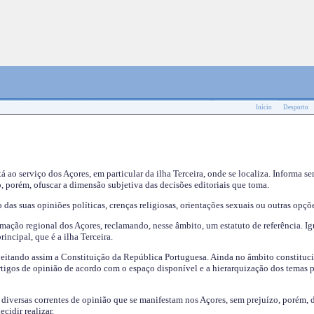
Início
Desporto
tá ao serviço dos Açores, em particular da ilha Terceira, onde se localiza. Informa s
, porém, ofuscar a dimensão subjetiva das decisões editoriais que toma.
das suas opiniões políticas, crenças religiosas, orientações sexuais ou outras opçõe
mação regional dos Açores, reclamando, nesse âmbito, um estatuto de referência. Ig
incipal, que é a ilha Terceira.
speitando assim a Constituição da República Portuguesa. Ainda no âmbito constituci
 artigos de opinião de acordo com o espaço disponível e a hierarquização dos temas 
s diversas correntes de opinião que se manifestam nos Açores, sem prejuízo, porém, 
cidir realizar.