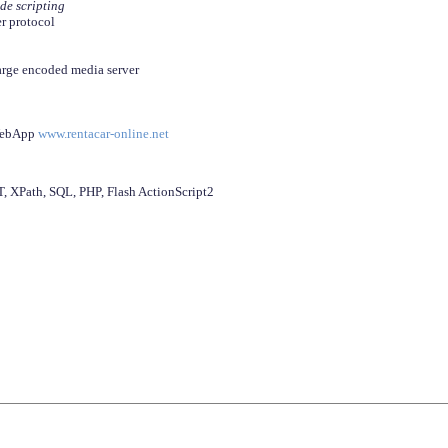
ide scripting
er protocol
arge encoded media server
 WebApp
www.rentacar-online.net
 XPath, SQL, PHP, Flash ActionScript2