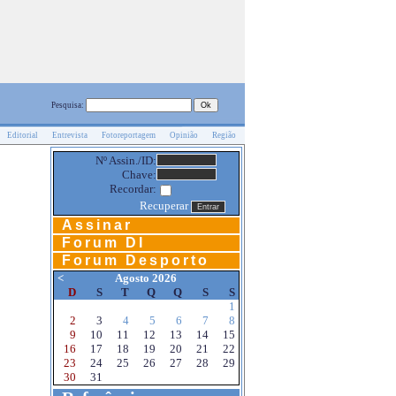
Pesquisa:
Editorial
Entrevista
Fotoreportagem
Opinião
Região
Nº Assin./ID:
Chave:
Recordar:
Recuperar
Assinar
Forum DI
Forum Desporto
<
Agosto 2026
D
S
T
Q
Q
S
S
1
2
3
4
5
6
7
8
9
10
11
12
13
14
15
16
17
18
19
20
21
22
23
24
25
26
27
28
29
30
31