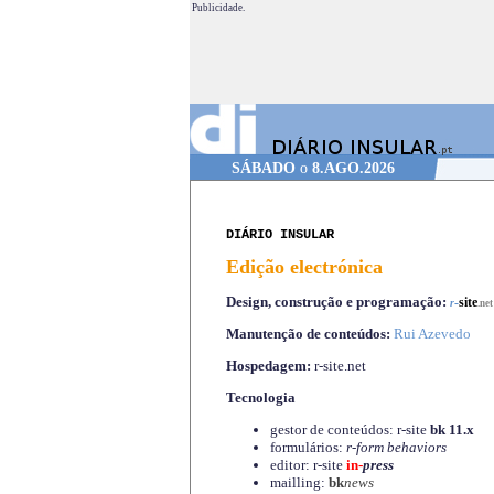
Publicidade.
SÁBADO
o
8.AGO.2026
DIÁRIO INSULAR
Edição electrónica
Design, construção e programação:
-
site
r
.net
Manutenção de conteúdos:
Rui Azevedo
Hospedagem:
r-site.net
Tecnologia
gestor de conteúdos: r-site
bk 11.x
formulários:
r-form behaviors
editor: r-site
in-
press
mailling:
bk
news