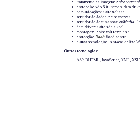
tratamento de imagem:
r-site server s
protocolo: xdb 6.0 - remote data driv
comunicações: r-site xclient
servidor de dados: r-site xserver
servidor de documentos:
en
M
edia
- l
data driver: r-site xdb e xsql
montagem: r-site xslt templates
protecção:
Noah
flood control
outras tecnologias: rentacar-online
Outras tecnologias:
ASP, DHTML, JavaScript, XML, XSLT,