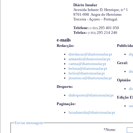
Diário Insular
Avenida Infante D. Henrique, n.º 1
9701-098 Angra do Heroísmo
Terceira - Açores – Portugal.
Telefone:
295 401 050
(+351)
Telefax:
295 214 246
(+351)
e-mails
Redacção:
Publicida
diredacao@diarioinsular.pt
di
armando@diarioinsular.pt
Geral:
carina@diarioinsular.pt
helena@diarioinsular.pt
di
helio@diarioinsular.pt
jlourenco@diarioinsular.pt
Opinião
Desporto:
di
didesporto@diarioinsular.pt
Edição El
Paginação:
we
luisalmeida@diarioinsular.pt
Enviar mensagem
*Nome: