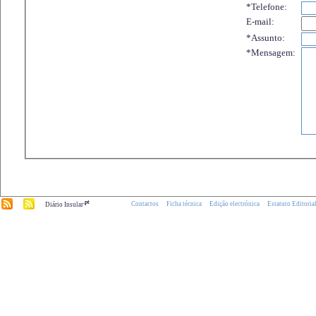
*Telefone:
E-mail:
*Assunto:
*Mensagem:
.pt
Contactos
Ficha técnica
Edição electrónica
Estatuto Editoria
Diário Insular