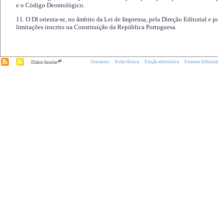
e o Código Deontológico.
11. O DI orienta-se, no âmbito da Lei de Imprensa, pela Direção Editorial e p
limitações inscrito na Constituição da República Portuguesa.
.pt
Contactos
Ficha técnica
Edição electrónica
Estatuto Editoria
Diário Insular