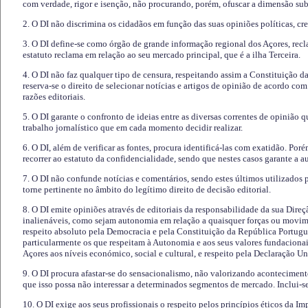
com verdade, rigor e isenção, não procurando, porém, ofuscar a dimensão subj
2. O DI não discrimina os cidadãos em função das suas opiniões políticas, cre
3. O DI define-se como órgão de grande informação regional dos Açores, recl
estatuto reclama em relação ao seu mercado principal, que é a ilha Terceira.
4. O DI não faz qualquer tipo de censura, respeitando assim a Constituição 
reserva-se o direito de selecionar notícias e artigos de opinião de acordo co
razões editoriais.
5. O DI garante o confronto de ideias entre as diversas correntes de opinião 
trabalho jornalístico que em cada momento decidir realizar.
6. O DI, além de verificar as fontes, procura identificá-las com exatidão. Poré
recorrer ao estatuto da confidencialidade, sendo que nestes casos garante a 
7. O DI não confunde notícias e comentários, sendo estes últimos utilizados 
torne pertinente no âmbito do legítimo direito de decisão editorial.
8. O DI emite opiniões através de editoriais da responsabilidade da sua Direç
inalienáveis, como sejam autonomia em relação a quaisquer forças ou movime
respeito absoluto pela Democracia e pela Constituição da República Portugue
particularmente os que respeitam à Autonomia e aos seus valores fundacion
Açores aos níveis económico, social e cultural, e respeito pela Declaração U
9. O DI procura afastar-se do sensacionalismo, não valorizando aconteciment
que isso possa não interessar a determinados segmentos de mercado. Inclui-se
10. O DI exige aos seus profissionais o respeito pelos princípios éticos da I