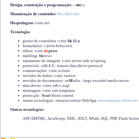
Design, construção e programação:
-
site
r
.net
Manutenção de conteúdos:
Rui Azevedo
Hospedagem:
r-site.net
Tecnologia
gestor de conteúdos: r-site
bk 11.x
formulários:
r-form behaviors
editor: r-site
in-
press
mailling:
bk
news
tratamento de imagem:
r-site server side scripting
protocolo: xdb 6.0 - remote data driver protocol
comunicações: r-site xclient
servidor de dados: r-site xserver
servidor de documentos:
en
M
edia
- large encoded media server
data driver: r-site xdb e xsql
montagem: r-site xslt templates
protecção:
Noah
flood control
outras tecnologias: rentacar-online WebApp
www.rentacar-online.net
Outras tecnologias:
ASP, DHTML, JavaScript, XML, XSLT, XPath, SQL, PHP, Flash Actio