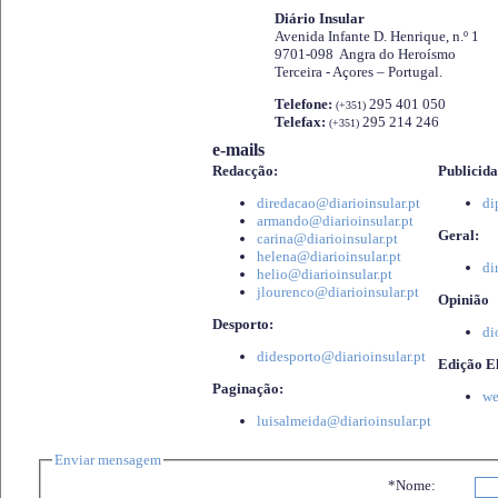
Diário Insular
Avenida Infante D. Henrique, n.º 1
9701-098 Angra do Heroísmo
Terceira - Açores – Portugal.
Telefone:
295 401 050
(+351)
Telefax:
295 214 246
(+351)
e-mails
Redacção:
Publicida
diredacao@diarioinsular.pt
di
armando@diarioinsular.pt
Geral:
carina@diarioinsular.pt
helena@diarioinsular.pt
di
helio@diarioinsular.pt
jlourenco@diarioinsular.pt
Opinião
Desporto:
di
didesporto@diarioinsular.pt
Edição El
Paginação:
we
luisalmeida@diarioinsular.pt
Enviar mensagem
*Nome: