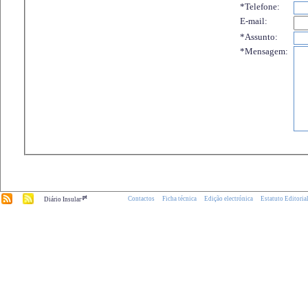
*Telefone:
E-mail:
*Assunto:
*Mensagem:
.pt
Contactos
Ficha técnica
Edição electrónica
Estatuto Editoria
Diário Insular