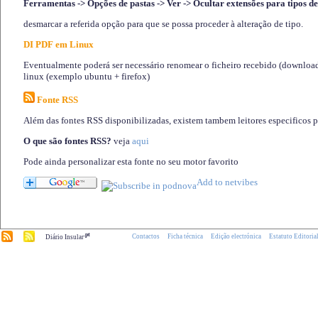
Ferramentas -> Opções de pastas -> Ver -> Ocultar extensões para tipos de
desmarcar a referida opção para que se possa proceder à alteração de tipo.
DI PDF em Linux
Eventualmente poderá ser necessário renomear o ficheiro recebido (download)
linux (exemplo ubuntu + firefox)
Fonte RSS
Além das fontes RSS disponibilizadas, existem tambem leitores especificos 
O que são fontes RSS?
veja
aqui
Pode ainda personalizar esta fonte no seu motor favorito
.pt
Contactos
Ficha técnica
Edição electrónica
Estatuto Editoria
Diário Insular