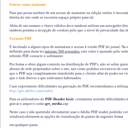
Entrar como assinante
Para que possa usufruir de um acesso de assinante na edição online é necessá
direita do site onde se encontra espaço próprio para tal.
Além de um numero e chave válidos deve tambem utilizar um navegador (brows
tambem permita a recepção de cookies pelo que o nível de privacidade das d
Formato PDF
É facultado a alguns tipos de assinatura o acesso à versão PDF do jornal. Na 
definido para durar no
máximo 500 segundos
, este valor é ajustado pelo we
referido PDF contacte o webmaster.
Por forma a obter algum controlo na distribuição de PDF's, não só sobre que
abusos de rede perpetrados sobre o site, tais como pedidos excessivos de co
que o PDF seja completamente transferido para o cliente afim de poder ser 
que o link directo a que estávamos habituados.
Caso experimente díficuldades na gravação do PDF, recomendamos a utiliza
http://get.adobe.com/reader/
Para os utilizadores do
PDF-Reader foxit
: certamente sentirão dificuldades 
gravar o arquivo como
get_media
.asp
Neste caso e não querendo obviamente usar o Adobe PDF reader, poderão corrig
windows) alterarem as opções de visualização de pastas da seguinte forma
em qualquer pasta
: