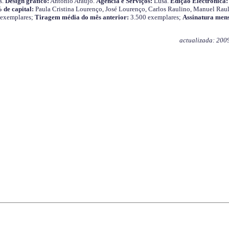
s.
Design gráfico:
António Araújo.
Agência e Serviços:
Lusa.
Edição Electrónica:
 de capital:
Paula Cristina Lourenço, José Lourenço, Carlos Raulino, Manuel Raul
 exemplares;
Tiragem média do mês anterior:
3.500 exemplares;
Assinatura mens
actualizada: 200