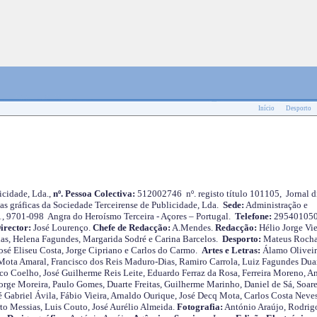
Início
Desporto
cidade, Lda.,
nº. Pessoa Colectiva:
512002746 nº. registo título 101105, Jornal d
as gráficas da Sociedade Terceirense de Publicidade, Lda.
Sede:
Administração e
 1, 9701-098 Angra do Heroísmo Terceira - Açores – Portugal.
Telefone:
29540105
irector:
José Lourenço.
Chefe de Redacção:
A.Mendes.
Redacção:
Hélio Jorge Vie
as, Helena Fagundes, Margarida Sodré e Carina Barcelos.
Desporto:
Mateus Roch
José Eliseu Costa, Jorge Cipriano e Carlos do Carmo.
Artes e Letras:
Álamo Oliveir
ota Amaral, Francisco dos Reis Maduro-Dias, Ramiro Carrola, Luiz Fagundes Duar
o Coelho, José Guilherme Reis Leite, Eduardo Ferraz da Rosa, Ferreira Moreno, A
orge Moreira, Paulo Gomes, Duarte Freitas, Guilherme Marinho, Daniel de Sá, Soare
 Gabriel Ávila, Fábio Vieira, Arnaldo Ourique, José Decq Mota, Carlos Costa Neves
rto Messias, Luis Couto, José Aurélio Almeida.
Fotografia:
António Araújo, Rodrig