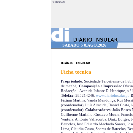
Publicidade.
SÁBADO
o
8.AGO.2026
DIÁRIO INSULAR
Ficha técnica
Propriedade:
Sociedade Terceirense de Publi
de manhã,
Composição e Impressão:
Oficin
Redacção - Avenida Infante D. Henrique, n.º
Telefax:
295214246.
www.diarioinsular.pt
D
Fátima Martins, Vanda Mendonça, Rui Messi
(coordenador), Luís Almeida, Daniel Costa, 
(coordenador).
Colaboradores:
João Bosco M
Guilherme Marinho, Gustavo Moura, Francisc
Ventura, António Vallacorba, Diniz Borges, J
Barcelos, José Eduardo Machado Soares, José
Lima, Cláudia Costa, Soares de Barcelos, Be