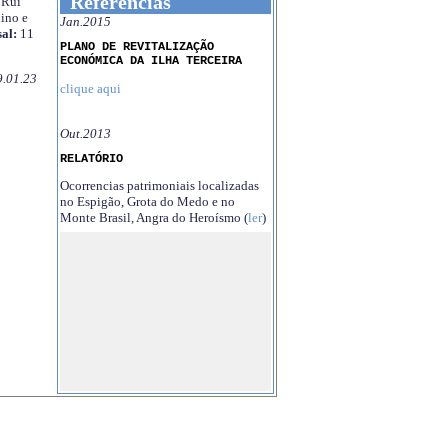
Referências
Rui
ino e
Jan.2015
al:
11
PLANO DE REVITALIZAÇÃO
ECONÓMICA DA ILHA TERCEIRA
9.01.23
clique aqui
Out.2013
RELATÓRIO
Ocorrencias patrimoniais localizadas
no Espigão, Grota do Medo e no
Monte Brasil, Angra do Heroísmo (
ler
)