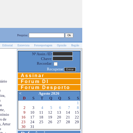
Pesquisa:
Editorial
Entrevista
Fotoreportagem
Opinião
Região
Nº Assin./ID:
Chave:
Recordar:
Recuperar
Assinar
Forum DI
iário
Forum Desporto
0
<
Agosto 2026
ira,
D
S
T
Q
Q
S
S
a
1
a
2
3
4
5
6
7
8
te,
9
10
11
12
13
14
15
ntónio
16
17
18
19
20
21
22
s de
23
24
25
26
27
28
29
, Artur
30
31
o