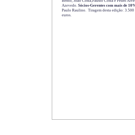
Bento, João Costa,Fausto Costa e Pedro Alve
Azevedo.
Sócios-Gerentes com mais de 10%
Paulo Raulino. Tiragem desta edição: 3.500
euros.