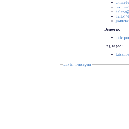
armando
carina@d
helena@d
helio@di
jlourenc
Desporto:
didespor
Paginação:
luisalme
Enviar mensagem