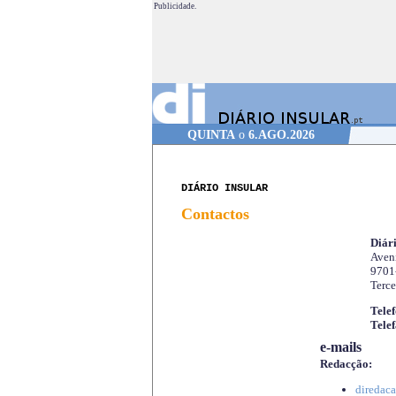
Publicidade.
QUINTA
o
6.AGO.2026
DIÁRIO INSULAR
Contactos
Diári
Aveni
9701
Terce
Telef
Telef
e-mails
Redacção:
diredaca