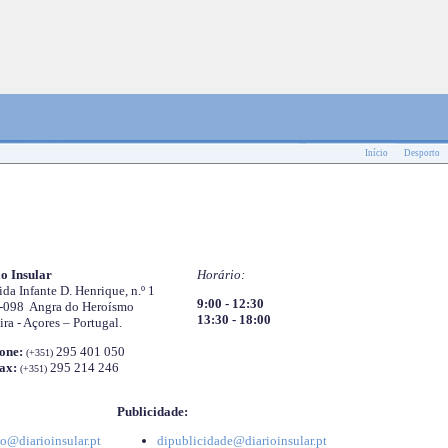
Início
Desporto
o Insular
Horário:
da Infante D. Henrique, n.º 1
9:00 - 12:30
-098 Angra do Heroísmo
13:30 - 18:00
ira - Açores – Portugal.
one:
295 401 050
(+351)
ax:
295 214 246
(+351)
Publicidade:
o@diarioinsular.pt
dipublicidade@diarioinsular.pt