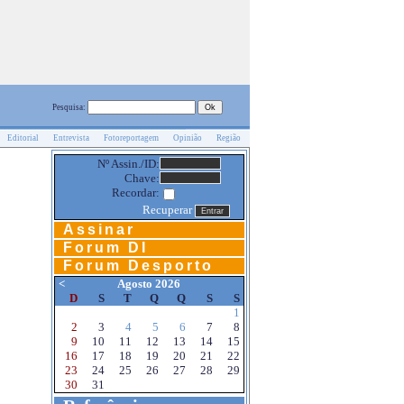
Pesquisa:
Editorial
Entrevista
Fotoreportagem
Opinião
Região
Nº Assin./ID:
Chave:
Recordar:
Recuperar
Assinar
Forum DI
Forum Desporto
<
Agosto 2026
D
S
T
Q
Q
S
S
1
2
3
4
5
6
7
8
9
10
11
12
13
14
15
16
17
18
19
20
21
22
23
24
25
26
27
28
29
30
31