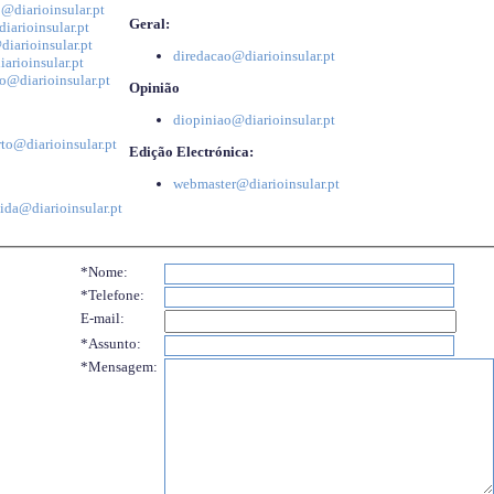
@diarioinsular.pt
Geral:
iarioinsular.pt
iarioinsular.pt
diredacao@diarioinsular.pt
arioinsular.pt
o@diarioinsular.pt
Opinião
diopiniao@diarioinsular.pt
to@diarioinsular.pt
Edição Electrónica:
webmaster@diarioinsular.pt
ida@diarioinsular.pt
*Nome:
*Telefone:
E-mail:
*Assunto:
*Mensagem: