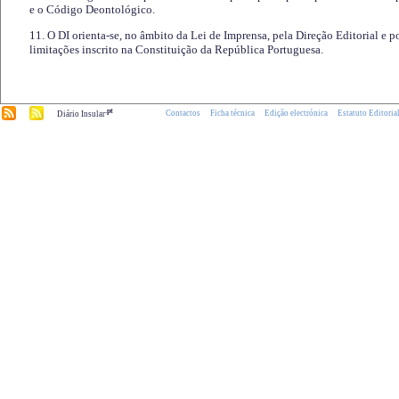
e o Código Deontológico.
11. O DI orienta-se, no âmbito da Lei de Imprensa, pela Direção Editorial e p
limitações inscrito na Constituição da República Portuguesa.
.pt
Contactos
Ficha técnica
Edição electrónica
Estatuto Editoria
Diário Insular