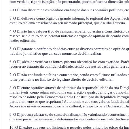
com verdade, rigor e isenção, não procurando, porém, ofuscar a dimensão subj
2. O DI não discrimina os cidadãos em função das suas opiniões políticas, cre
3. O DI define-se como órgão de grande informação regional dos Açores, recl
estatuto reclama em relação ao seu mercado principal, que é a ilha Terceira.
4. O DI não faz qualquer tipo de censura, respeitando assim a Constituição 
reserva-se o direito de selecionar notícias e artigos de opinião de acordo co
razões editoriais.
5. O DI garante o confronto de ideias entre as diversas correntes de opinião 
trabalho jornalístico que em cada momento decidir realizar.
6. O DI, além de verificar as fontes, procura identificá-las com exatidão. Poré
recorrer ao estatuto da confidencialidade, sendo que nestes casos garante a 
7. O DI não confunde notícias e comentários, sendo estes últimos utilizados 
torne pertinente no âmbito do legítimo direito de decisão editorial.
8. O DI emite opiniões através de editoriais da responsabilidade da sua Direç
inalienáveis, como sejam autonomia em relação a quaisquer forças ou movime
respeito absoluto pela Democracia e pela Constituição da República Portugue
particularmente os que respeitam à Autonomia e aos seus valores fundacion
Açores aos níveis económico, social e cultural, e respeito pela Declaração U
9. O DI procura afastar-se do sensacionalismo, não valorizando aconteciment
que isso possa não interessar a determinados segmentos de mercado. Inclui-se
10. O DI exige aos seus profissionais o respeito pelos princípios éticos da I