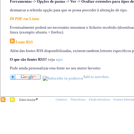
Ferramentas -> Opções de pastas -> Ver -> Ocultar extensões para tipos de
desmarcar a referida opção para que se possa proceder à alteração de tipo.
DI PDF em Linux
Eventualmente poderá ser necessário renomear o ficheiro recebido (download)
linux (exemplo ubuntu + firefox)
Fonte RSS
Além das fontes RSS disponibilizadas, existem tambem leitores especificos 
O que são fontes RSS?
veja
aqui
Pode ainda personalizar esta fonte no seu motor favorito
.pt
Contactos
Ficha técnica
Edição electrónica
Estatuto Editoria
Diário Insular