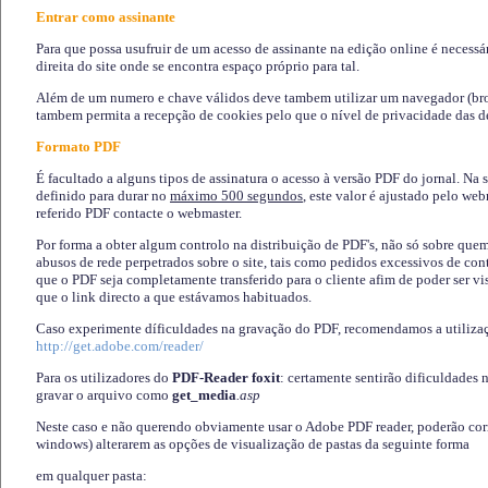
Entrar como assinante
Para que possa usufruir de um acesso de assinante na edição online é necessá
direita do site onde se encontra espaço próprio para tal.
Além de um numero e chave válidos deve tambem utilizar um navegador (brows
tambem permita a recepção de cookies pelo que o nível de privacidade das d
Formato PDF
É facultado a alguns tipos de assinatura o acesso à versão PDF do jornal. Na 
definido para durar no
máximo 500 segundos
, este valor é ajustado pelo we
referido PDF contacte o webmaster.
Por forma a obter algum controlo na distribuição de PDF's, não só sobre que
abusos de rede perpetrados sobre o site, tais como pedidos excessivos de co
que o PDF seja completamente transferido para o cliente afim de poder ser 
que o link directo a que estávamos habituados.
Caso experimente díficuldades na gravação do PDF, recomendamos a utiliza
http://get.adobe.com/reader/
Para os utilizadores do
PDF-Reader foxit
: certamente sentirão dificuldades 
gravar o arquivo como
get_media
.asp
Neste caso e não querendo obviamente usar o Adobe PDF reader, poderão corrig
windows) alterarem as opções de visualização de pastas da seguinte forma
em qualquer pasta
: