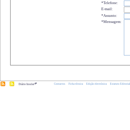
*Telefone:
E-mail:
*Assunto:
*Mensagem:
.pt
Contactos
Ficha técnica
Edição electrónica
Estatuto Editoria
Diário Insular