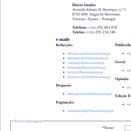
Diário Insular
Avenida Infante D. Henrique, n.º 1
9701-098 Angra do Heroísmo
Terceira - Açores – Portugal.
Telefone:
295 401 050
(+351)
Telefax:
295 214 246
(+351)
e-mails
Redacção:
Publicida
diredacao@diarioinsular.pt
di
armando@diarioinsular.pt
Geral:
carina@diarioinsular.pt
helena@diarioinsular.pt
di
helio@diarioinsular.pt
jlourenco@diarioinsular.pt
Opinião
Desporto:
di
didesporto@diarioinsular.pt
Edição El
Paginação:
we
luisalmeida@diarioinsular.pt
Enviar mensagem
*Nome: