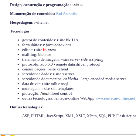
Design, construção e programação:
-
site
r
.net
Manutenção de conteúdos:
Rui Azevedo
Hospedagem:
r-site.net
Tecnologia
gestor de conteúdos: r-site
bk 11.x
formulários:
r-form behaviors
editor: r-site
in-
press
mailling:
bk
news
tratamento de imagem:
r-site server side scripting
protocolo: xdb 6.0 - remote data driver protocol
comunicações: r-site xclient
servidor de dados: r-site xserver
servidor de documentos:
en
M
edia
- large encoded media server
data driver: r-site xdb e xsql
montagem: r-site xslt templates
protecção:
Noah
flood control
outras tecnologias: rentacar-online WebApp
www.rentacar-online.net
Outras tecnologias:
ASP, DHTML, JavaScript, XML, XSLT, XPath, SQL, PHP, Flash Actio