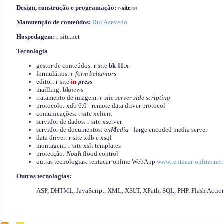
Design, construção e programação:
-
site
r
.net
Manutenção de conteúdos:
Rui Azevedo
Hospedagem:
r-site.net
Tecnologia
gestor de conteúdos: r-site
bk 11.x
formulários:
r-form behaviors
editor: r-site
in-
press
mailling:
bk
news
tratamento de imagem:
r-site server side scripting
protocolo: xdb 6.0 - remote data driver protocol
comunicações: r-site xclient
servidor de dados: r-site xserver
servidor de documentos:
en
M
edia
- large encoded media server
data driver: r-site xdb e xsql
montagem: r-site xslt templates
protecção:
Noah
flood control
outras tecnologias: rentacar-online WebApp
www.rentacar-online.net
Outras tecnologias:
ASP, DHTML, JavaScript, XML, XSLT, XPath, SQL, PHP, Flash Actio