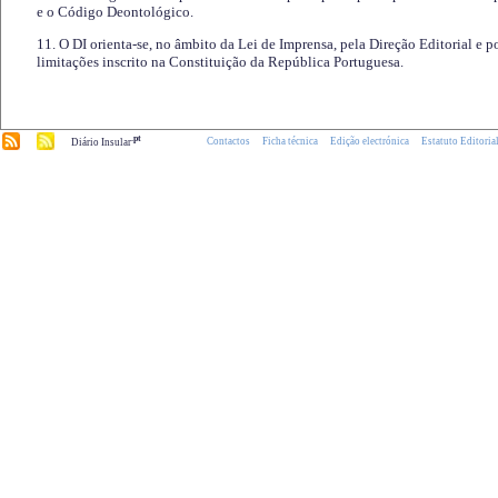
e o Código Deontológico.
11. O DI orienta-se, no âmbito da Lei de Imprensa, pela Direção Editorial e p
limitações inscrito na Constituição da República Portuguesa.
.pt
Contactos
Ficha técnica
Edição electrónica
Estatuto Editoria
Diário Insular