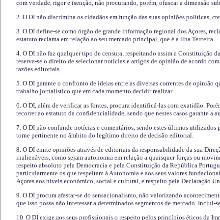
com verdade, rigor e isenção, não procurando, porém, ofuscar a dimensão subj
2. O DI não discrimina os cidadãos em função das suas opiniões políticas, cre
3. O DI define-se como órgão de grande informação regional dos Açores, recl
estatuto reclama em relação ao seu mercado principal, que é a ilha Terceira.
4. O DI não faz qualquer tipo de censura, respeitando assim a Constituição 
reserva-se o direito de selecionar notícias e artigos de opinião de acordo co
razões editoriais.
5. O DI garante o confronto de ideias entre as diversas correntes de opinião 
trabalho jornalístico que em cada momento decidir realizar.
6. O DI, além de verificar as fontes, procura identificá-las com exatidão. Poré
recorrer ao estatuto da confidencialidade, sendo que nestes casos garante a 
7. O DI não confunde notícias e comentários, sendo estes últimos utilizados 
torne pertinente no âmbito do legítimo direito de decisão editorial.
8. O DI emite opiniões através de editoriais da responsabilidade da sua Direç
inalienáveis, como sejam autonomia em relação a quaisquer forças ou movime
respeito absoluto pela Democracia e pela Constituição da República Portugue
particularmente os que respeitam à Autonomia e aos seus valores fundacion
Açores aos níveis económico, social e cultural, e respeito pela Declaração U
9. O DI procura afastar-se do sensacionalismo, não valorizando aconteciment
que isso possa não interessar a determinados segmentos de mercado. Inclui-se
10. O DI exige aos seus profissionais o respeito pelos princípios éticos da I