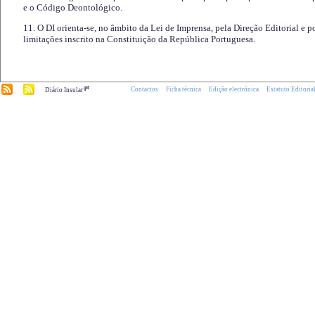
e o Código Deontológico.
11. O DI orienta-se, no âmbito da Lei de Imprensa, pela Direção Editorial e p
limitações inscrito na Constituição da República Portuguesa.
.pt
Contactos
Ficha técnica
Edição electrónica
Estatuto Editoria
Diário Insular