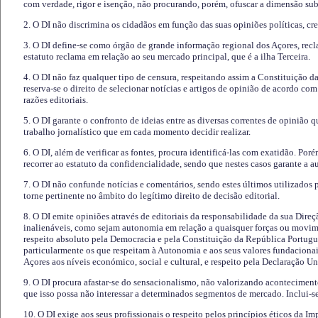
com verdade, rigor e isenção, não procurando, porém, ofuscar a dimensão subj
2. O DI não discrimina os cidadãos em função das suas opiniões políticas, cre
3. O DI define-se como órgão de grande informação regional dos Açores, recl
estatuto reclama em relação ao seu mercado principal, que é a ilha Terceira.
4. O DI não faz qualquer tipo de censura, respeitando assim a Constituição 
reserva-se o direito de selecionar notícias e artigos de opinião de acordo co
razões editoriais.
5. O DI garante o confronto de ideias entre as diversas correntes de opinião 
trabalho jornalístico que em cada momento decidir realizar.
6. O DI, além de verificar as fontes, procura identificá-las com exatidão. Poré
recorrer ao estatuto da confidencialidade, sendo que nestes casos garante a 
7. O DI não confunde notícias e comentários, sendo estes últimos utilizados 
torne pertinente no âmbito do legítimo direito de decisão editorial.
8. O DI emite opiniões através de editoriais da responsabilidade da sua Direç
inalienáveis, como sejam autonomia em relação a quaisquer forças ou movime
respeito absoluto pela Democracia e pela Constituição da República Portugue
particularmente os que respeitam à Autonomia e aos seus valores fundacion
Açores aos níveis económico, social e cultural, e respeito pela Declaração U
9. O DI procura afastar-se do sensacionalismo, não valorizando aconteciment
que isso possa não interessar a determinados segmentos de mercado. Inclui-se
10. O DI exige aos seus profissionais o respeito pelos princípios éticos da I