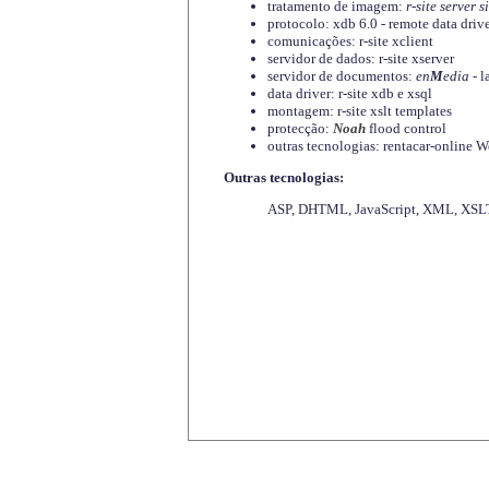
tratamento de imagem:
r-site server s
protocolo: xdb 6.0 - remote data driv
comunicações: r-site xclient
servidor de dados: r-site xserver
servidor de documentos:
en
M
edia
- l
data driver: r-site xdb e xsql
montagem: r-site xslt templates
protecção:
Noah
flood control
outras tecnologias: rentacar-online
Outras tecnologias:
ASP, DHTML, JavaScript, XML, XSLT,