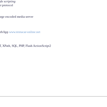
ide scripting
er protocol
arge encoded media server
 WebApp
www.rentacar-online.net
 XPath, SQL, PHP, Flash ActionScript2