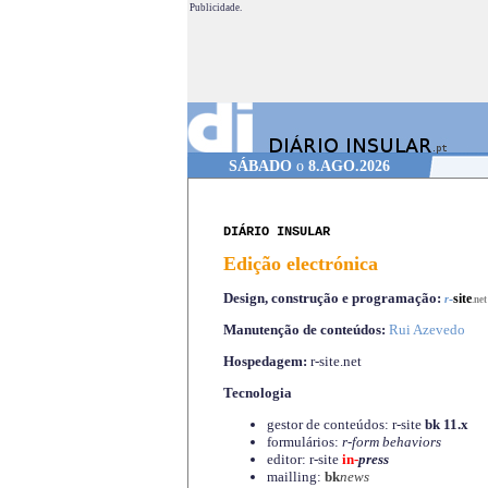
Publicidade.
SÁBADO
o
8.AGO.2026
DIÁRIO INSULAR
Edição electrónica
Design, construção e programação:
-
site
r
.net
Manutenção de conteúdos:
Rui Azevedo
Hospedagem:
r-site.net
Tecnologia
gestor de conteúdos: r-site
bk 11.x
formulários:
r-form behaviors
editor: r-site
in-
press
mailling:
bk
news