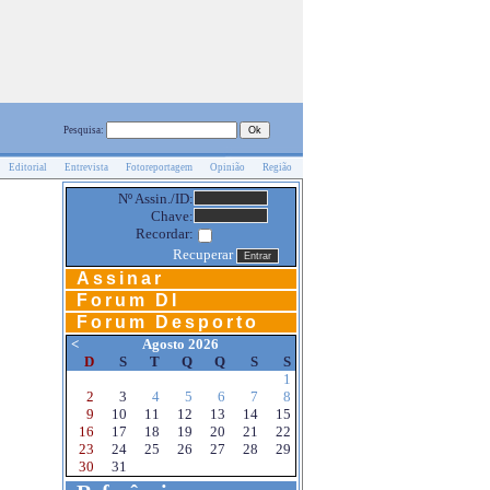
Pesquisa:
Editorial
Entrevista
Fotoreportagem
Opinião
Região
Nº Assin./ID:
Chave:
Recordar:
Recuperar
Assinar
Forum DI
Forum Desporto
<
Agosto 2026
D
S
T
Q
Q
S
S
1
2
3
4
5
6
7
8
9
10
11
12
13
14
15
16
17
18
19
20
21
22
23
24
25
26
27
28
29
30
31