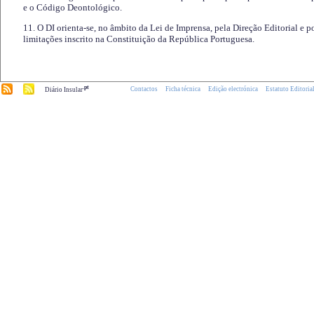
e o Código Deontológico.
11. O DI orienta-se, no âmbito da Lei de Imprensa, pela Direção Editorial e p
limitações inscrito na Constituição da República Portuguesa.
.pt
Contactos
Ficha técnica
Edição electrónica
Estatuto Editoria
Diário Insular