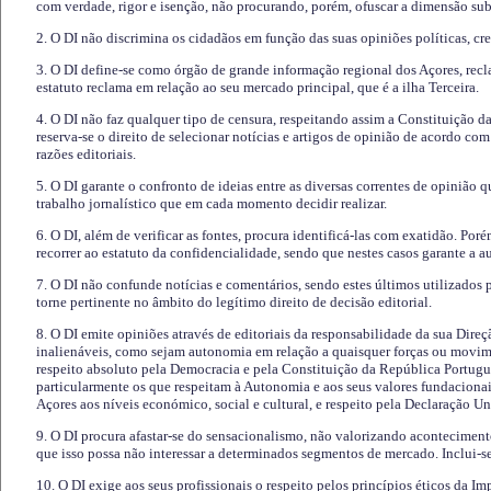
com verdade, rigor e isenção, não procurando, porém, ofuscar a dimensão subj
2. O DI não discrimina os cidadãos em função das suas opiniões políticas, cre
3. O DI define-se como órgão de grande informação regional dos Açores, recl
estatuto reclama em relação ao seu mercado principal, que é a ilha Terceira.
4. O DI não faz qualquer tipo de censura, respeitando assim a Constituição 
reserva-se o direito de selecionar notícias e artigos de opinião de acordo co
razões editoriais.
5. O DI garante o confronto de ideias entre as diversas correntes de opinião 
trabalho jornalístico que em cada momento decidir realizar.
6. O DI, além de verificar as fontes, procura identificá-las com exatidão. Poré
recorrer ao estatuto da confidencialidade, sendo que nestes casos garante a 
7. O DI não confunde notícias e comentários, sendo estes últimos utilizados 
torne pertinente no âmbito do legítimo direito de decisão editorial.
8. O DI emite opiniões através de editoriais da responsabilidade da sua Direç
inalienáveis, como sejam autonomia em relação a quaisquer forças ou movime
respeito absoluto pela Democracia e pela Constituição da República Portugue
particularmente os que respeitam à Autonomia e aos seus valores fundacion
Açores aos níveis económico, social e cultural, e respeito pela Declaração U
9. O DI procura afastar-se do sensacionalismo, não valorizando aconteciment
que isso possa não interessar a determinados segmentos de mercado. Inclui-se
10. O DI exige aos seus profissionais o respeito pelos princípios éticos da I