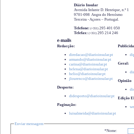
Diário Insular
Avenida Infante D. Henrique, n.º 1
9701-098 Angra do Heroísmo
Terceira - Açores – Portugal.
Telefone:
295 401 050
(+351)
Telefax:
295 214 246
(+351)
e-mails
Redacção:
Publicida
diredacao@diarioinsular.pt
di
armando@diarioinsular.pt
Geral:
carina@diarioinsular.pt
helena@diarioinsular.pt
di
helio@diarioinsular.pt
jlourenco@diarioinsular.pt
Opinião
Desporto:
di
didesporto@diarioinsular.pt
Edição El
Paginação:
we
luisalmeida@diarioinsular.pt
Enviar mensagem
*Nome: