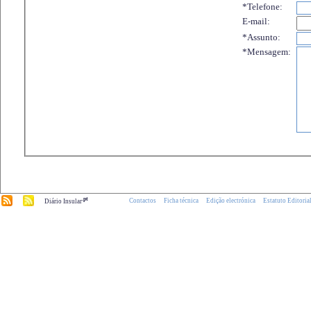
*Telefone:
E-mail:
*Assunto:
*Mensagem:
.pt
Contactos
Ficha técnica
Edição electrónica
Estatuto Editoria
Diário Insular