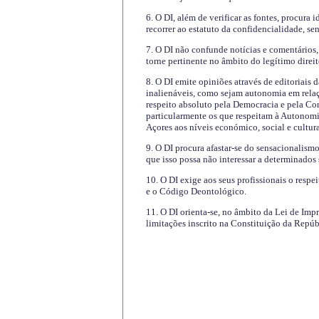
6. O DI, além de verificar as fontes, procura 
recorrer ao estatuto da confidencialidade, s
7. O DI não confunde notícias e comentários, 
torne pertinente no âmbito do legítimo direit
8. O DI emite opiniões através de editoriais 
inalienáveis, como sejam autonomia em relaç
respeito absoluto pela Democracia e pela Con
particularmente os que respeitam à Autonomi
Açores aos níveis económico, social e cultur
9. O DI procura afastar-se do sensacionalism
que isso possa não interessar a determinados
10. O DI exige aos seus profissionais o respe
e o Código Deontológico.
11. O DI orienta-se, no âmbito da Lei de Impr
limitações inscrito na Constituição da Repúb