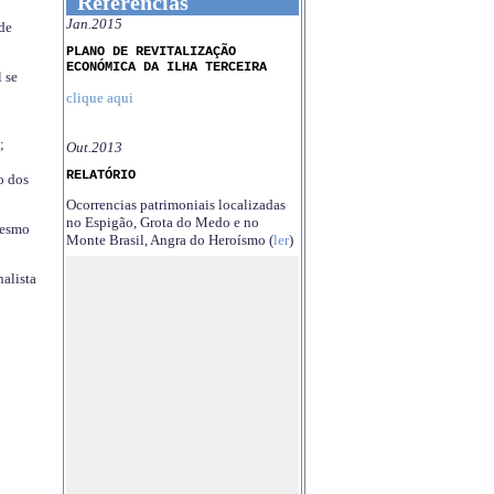
Referências
Jan.2015
 de
PLANO DE REVITALIZAÇÃO
ECONÓMICA DA ILHA TERCEIRA
 se
clique aqui
;
Out.2013
RELATÓRIO
o dos
Ocorrencias patrimoniais localizadas
no Espigão, Grota do Medo e no
mesmo
Monte Brasil, Angra do Heroísmo (
ler
)
nalista