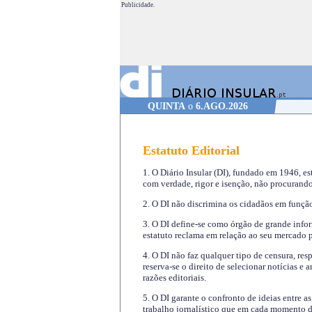
Publicidade.
QUINTA
o
6.AGO.2026
Estatuto Editorial
1. O Diário Insular (DI), fundado em 1946, es
com verdade, rigor e isenção, não procurando
2. O DI não discrimina os cidadãos em função 
3. O DI define-se como órgão de grande infor
estatuto reclama em relação ao seu mercado pr
4. O DI não faz qualquer tipo de censura, re
reserva-se o direito de selecionar notícias e
razões editoriais.
5. O DI garante o confronto de ideias entre a
trabalho jornalístico que em cada momento de