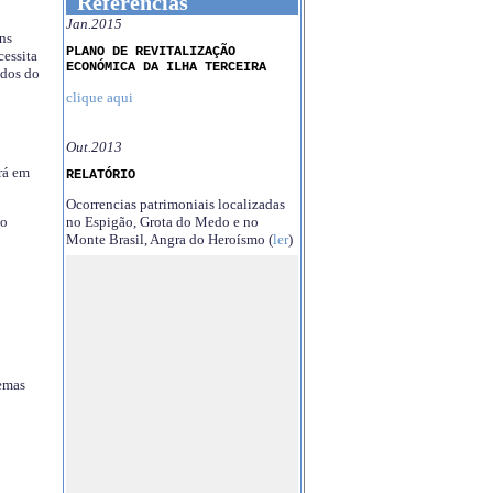
Referências
Jan.2015
ns
PLANO DE REVITALIZAÇÃO
essita
ECONÓMICA DA ILHA TERCEIRA
ndos do
clique aqui
Out.2013
rá em
RELATÓRIO
Ocorrencias patrimoniais localizadas
no Espigão, Grota do Medo e no
no
Monte Brasil, Angra do Heroísmo (
ler
)
temas