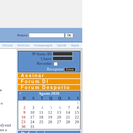
Pesquisa:
Editorial
Entrevista
Fotoreportagem
Opinião
Região
Nº Assin./ID:
Chave:
Recordar:
Recuperar
Assinar
Forum DI
Forum Desporto
na
<
Agosto 2026
D
S
T
Q
Q
S
S
1
 e
2
3
4
5
6
7
8
9
10
11
12
13
14
15
16
17
18
19
20
21
22
23
24
25
26
27
28
29
d)
está
30
31
ter o