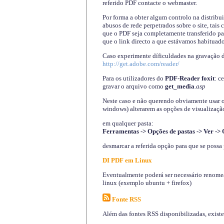
referido PDF contacte o webmaster.
Por forma a obter algum controlo na distribu
abusos de rede perpetrados sobre o site, tai
que o PDF seja completamente transferido pa
que o link directo a que estávamos habituado
Caso experimente díficuldades na gravação 
http://get.adobe.com/reader/
Para os utilizadores do
PDF-Reader foxit
: c
gravar o arquivo como
get_media
.asp
Neste caso e não querendo obviamente usar o A
windows) alterarem as opções de visualização
em qualquer pasta
:
Ferramentas -> Opções de pastas -> Ver -> 
desmarcar a referida opção para que se possa 
DI PDF em Linux
Eventualmente poderá ser necessário renomear
linux (exemplo ubuntu + firefox)
Fonte RSS
Além das fontes RSS disponibilizadas, exist