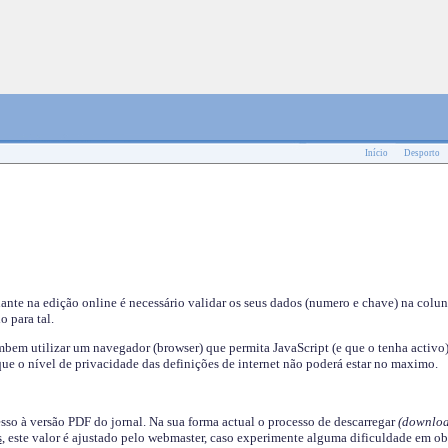
Início
Desporto
nante na edição online é necessário validar os seus dados (numero e chave) na colu
o para tal.
em utilizar um navegador (browser) que permita JavaScript (e que o tenha activo)
ue o nível de privacidade das definições de internet não poderá estar no maximo.
esso à versão PDF do jornal. Na sua forma actual o processo de descarregar
(downloa
s
, este valor é ajustado pelo webmaster, caso experimente alguma dificuldade em ob