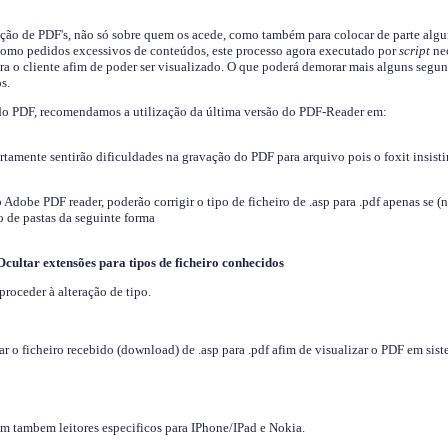
ição de PDF's, não só sobre quem os acede, como também para colocar de parte algu
s como pedidos excessivos de conteúdos, este processo agora executado por
script
nec
ra o cliente afim de poder ser visualizado. O que poderá demorar mais alguns segu
s.
do PDF, recomendamos a utilização da última versão do PDF-Reader em:
ertamente sentirão dificuldades na gravação do PDF para arquivo pois o foxit insisti
dobe PDF reader, poderão corrigir o tipo de ficheiro de .asp para .pdf apenas se (
 de pastas da seguinte forma
Ocultar extensões para tipos de ficheiro conhecidos
proceder à alteração de tipo.
 o ficheiro recebido (download) de .asp para .pdf afim de visualizar o PDF em sis
em tambem leitores especificos para IPhone/IPad e Nokia.