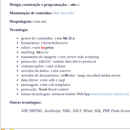
Design, construção e programação:
-
site
r
.net
Manutenção de conteúdos:
Rui Azevedo
Hospedagem:
r-site.net
Tecnologia
gestor de conteúdos: r-site
bk 11.x
formulários:
r-form behaviors
editor: r-site
in-
press
mailling:
bk
news
tratamento de imagem:
r-site server side scripting
protocolo: xdb 6.0 - remote data driver protocol
comunicações: r-site xclient
servidor de dados: r-site xserver
servidor de documentos:
en
M
edia
- large encoded media server
data driver: r-site xdb e xsql
montagem: r-site xslt templates
protecção:
Noah
flood control
outras tecnologias: rentacar-online WebApp
www.rentacar-online.net
Outras tecnologias:
ASP, DHTML, JavaScript, XML, XSLT, XPath, SQL, PHP, Flash Actio