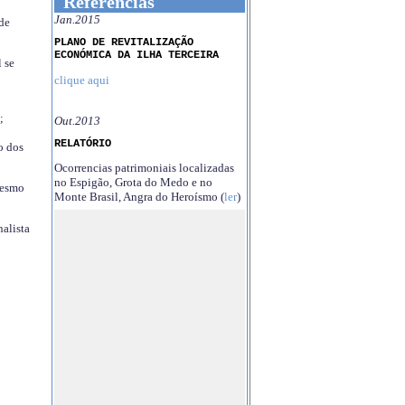
Referências
Jan.2015
 de
PLANO DE REVITALIZAÇÃO
ECONÓMICA DA ILHA TERCEIRA
 se
clique aqui
;
Out.2013
RELATÓRIO
o dos
Ocorrencias patrimoniais localizadas
no Espigão, Grota do Medo e no
mesmo
Monte Brasil, Angra do Heroísmo (
ler
)
nalista