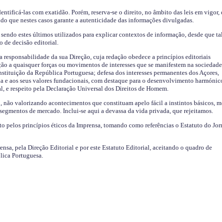
identificá-las com exatidão. Porém, reserva-se o direito, no âmbito das leis em vigor,
endo que nestes casos garante a autenticidade das informações divulgadas.
sendo estes últimos utilizados para explicar contextos de informação, desde que tal
o de decisão editorial.
da responsabilidade da sua Direção, cuja redação obedece a princípios editoriais
ão a quaisquer forças ou movimentos de interesses que se manifestem na sociedade
stituição da República Portuguesa; defesa dos interesses permanentes dos Açores,
a e aos seus valores fundacionais, com destaque para o desenvolvimento harmónic
al, e respeito pela Declaração Universal dos Direitos de Homem.
o, não valorizando acontecimentos que constituam apelo fácil a instintos básicos, 
 segmentos de mercado. Inclui-se aqui a devassa da vida privada, que rejeitamos.
ito pelos princípios éticos da Imprensa, tomando como referências o Estatuto do Jor
ensa, pela Direção Editorial e por este Estatuto Editorial, aceitando o quadro de
lica Portuguesa.