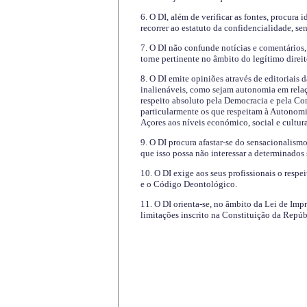
6. O DI, além de verificar as fontes, procura 
recorrer ao estatuto da confidencialidade, s
7. O DI não confunde notícias e comentários, 
torne pertinente no âmbito do legítimo direit
8. O DI emite opiniões através de editoriais 
inalienáveis, como sejam autonomia em relaç
respeito absoluto pela Democracia e pela Con
particularmente os que respeitam à Autonomi
Açores aos níveis económico, social e cultur
9. O DI procura afastar-se do sensacionalism
que isso possa não interessar a determinados
10. O DI exige aos seus profissionais o respe
e o Código Deontológico.
11. O DI orienta-se, no âmbito da Lei de Impr
limitações inscrito na Constituição da Repúb