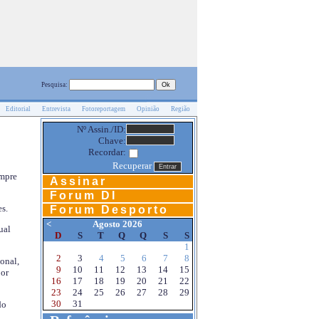
Pesquisa:
Editorial
Entrevista
Fotoreportagem
Opinião
Região
Nº Assin./ID:
Chave:
Recordar:
Recuperar
empre
Assinar
Forum DI
s.
Forum Desporto
<
Agosto 2026
ual
D
S
T
Q
Q
S
S
1
2
3
4
5
6
7
8
onal,
9
10
11
12
13
14
15
por
16
17
18
19
20
21
22
23
24
25
26
27
28
29
30
31
do