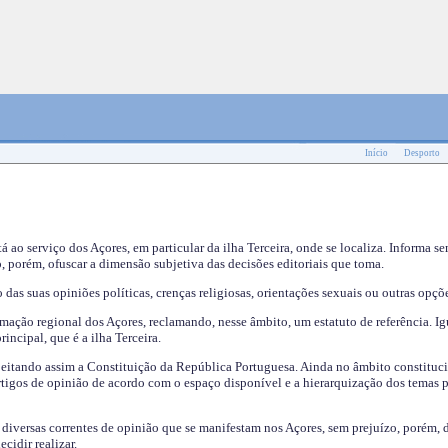
Início
Desporto
tá ao serviço dos Açores, em particular da ilha Terceira, onde se localiza. Informa s
, porém, ofuscar a dimensão subjetiva das decisões editoriais que toma.
das suas opiniões políticas, crenças religiosas, orientações sexuais ou outras opçõe
mação regional dos Açores, reclamando, nesse âmbito, um estatuto de referência. Ig
incipal, que é a ilha Terceira.
speitando assim a Constituição da República Portuguesa. Ainda no âmbito constituci
 artigos de opinião de acordo com o espaço disponível e a hierarquização dos temas 
s diversas correntes de opinião que se manifestam nos Açores, sem prejuízo, porém, 
cidir realizar.