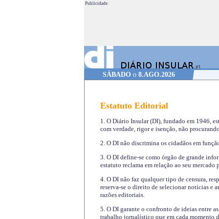
Publicidade.
SÁBADO
o
8.AGO.2026
Estatuto Editorial
1. O Diário Insular (DI), fundado em 1946, es
com verdade, rigor e isenção, não procurando
2. O DI não discrimina os cidadãos em função 
3. O DI define-se como órgão de grande infor
estatuto reclama em relação ao seu mercado pr
4. O DI não faz qualquer tipo de censura, re
reserva-se o direito de selecionar notícias e
razões editoriais.
5. O DI garante o confronto de ideias entre a
trabalho jornalístico que em cada momento de