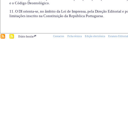
e o Código Deontológico.
11. O DI orienta-se, no âmbito da Lei de Imprensa, pela Direção Editorial e p
limitações inscrito na Constituição da República Portuguesa.
.pt
Contactos
Ficha técnica
Edição electrónica
Estatuto Editoria
Diário Insular