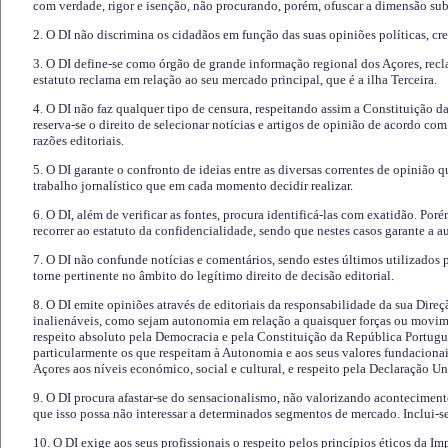
com verdade, rigor e isenção, não procurando, porém, ofuscar a dimensão subj
2. O DI não discrimina os cidadãos em função das suas opiniões políticas, cre
3. O DI define-se como órgão de grande informação regional dos Açores, recl
estatuto reclama em relação ao seu mercado principal, que é a ilha Terceira.
4. O DI não faz qualquer tipo de censura, respeitando assim a Constituição 
reserva-se o direito de selecionar notícias e artigos de opinião de acordo co
razões editoriais.
5. O DI garante o confronto de ideias entre as diversas correntes de opinião 
trabalho jornalístico que em cada momento decidir realizar.
6. O DI, além de verificar as fontes, procura identificá-las com exatidão. Poré
recorrer ao estatuto da confidencialidade, sendo que nestes casos garante a 
7. O DI não confunde notícias e comentários, sendo estes últimos utilizados 
torne pertinente no âmbito do legítimo direito de decisão editorial.
8. O DI emite opiniões através de editoriais da responsabilidade da sua Direç
inalienáveis, como sejam autonomia em relação a quaisquer forças ou movime
respeito absoluto pela Democracia e pela Constituição da República Portugue
particularmente os que respeitam à Autonomia e aos seus valores fundacion
Açores aos níveis económico, social e cultural, e respeito pela Declaração U
9. O DI procura afastar-se do sensacionalismo, não valorizando aconteciment
que isso possa não interessar a determinados segmentos de mercado. Inclui-se
10. O DI exige aos seus profissionais o respeito pelos princípios éticos da I