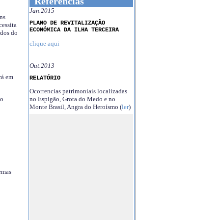
Referências
Jan.2015
ns
PLANO DE REVITALIZAÇÃO
essita
ECONÓMICA DA ILHA TERCEIRA
ndos do
clique aqui
Out.2013
rá em
RELATÓRIO
Ocorrencias patrimoniais localizadas
no Espigão, Grota do Medo e no
no
Monte Brasil, Angra do Heroísmo (
ler
)
temas