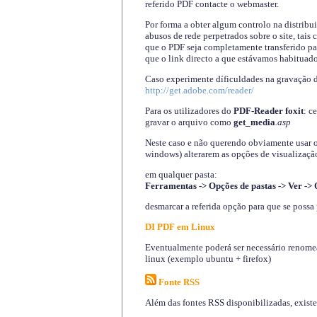
referido PDF contacte o webmaster.
Por forma a obter algum controlo na distribu
abusos de rede perpetrados sobre o site, tai
que o PDF seja completamente transferido pa
que o link directo a que estávamos habituado
Caso experimente díficuldades na gravação 
http://get.adobe.com/reader/
Para os utilizadores do
PDF-Reader foxit
: c
gravar o arquivo como
get_media
.asp
Neste caso e não querendo obviamente usar o A
windows) alterarem as opções de visualização
em qualquer pasta
:
Ferramentas -> Opções de pastas -> Ver -> 
desmarcar a referida opção para que se possa 
DI PDF em Linux
Eventualmente poderá ser necessário renomear
linux (exemplo ubuntu + firefox)
Fonte RSS
Além das fontes RSS disponibilizadas, exist