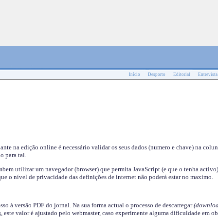
Início
Desporto
Editorial
Entrevista
nante na edição online é necessário validar os seus dados (numero e chave) na colu
o para tal.
em utilizar um navegador (browser) que permita JavaScript (e que o tenha activo)
ue o nível de privacidade das definições de internet não poderá estar no maximo.
esso à versão PDF do jornal. Na sua forma actual o processo de descarregar
(downloa
s
, este valor é ajustado pelo webmaster, caso experimente alguma dificuldade em ob