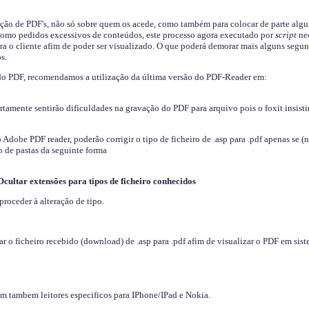
ição de PDF's, não só sobre quem os acede, como também para colocar de parte algu
s como pedidos excessivos de conteúdos, este processo agora executado por
script
nec
ra o cliente afim de poder ser visualizado. O que poderá demorar mais alguns segu
s.
do PDF, recomendamos a utilização da última versão do PDF-Reader em:
ertamente sentirão dificuldades na gravação do PDF para arquivo pois o foxit insisti
dobe PDF reader, poderão corrigir o tipo de ficheiro de .asp para .pdf apenas se (
 de pastas da seguinte forma
Ocultar extensões para tipos de ficheiro conhecidos
proceder à alteração de tipo.
 o ficheiro recebido (download) de .asp para .pdf afim de visualizar o PDF em sis
em tambem leitores especificos para IPhone/IPad e Nokia.