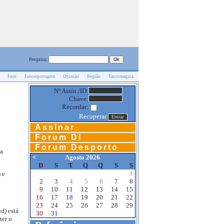
Pesquisa:
Foto
Fotoreportagem
Opinião
Região
Tauromaquia
Nº Assin./ID:
Chave:
Recordar:
Recuperar
Assinar
Forum DI
Forum Desporto
na
<
Agosto 2026
D
S
T
Q
Q
S
S
1
 e
2
3
4
5
6
7
8
9
10
11
12
13
14
15
16
17
18
19
20
21
22
23
24
25
26
27
28
29
d)
está
30
31
ter o