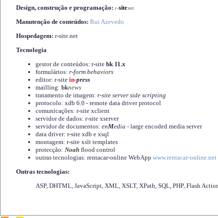
Design, construção e programação:
-
site
r
.net
Manutenção de conteúdos:
Rui Azevedo
Hospedagem:
r-site.net
Tecnologia
gestor de conteúdos: r-site
bk 11.x
formulários:
r-form behaviors
editor: r-site
in-
press
mailling:
bk
news
tratamento de imagem:
r-site server side scripting
protocolo: xdb 6.0 - remote data driver protocol
comunicações: r-site xclient
servidor de dados: r-site xserver
servidor de documentos:
en
M
edia
- large encoded media server
data driver: r-site xdb e xsql
montagem: r-site xslt templates
protecção:
Noah
flood control
outras tecnologias: rentacar-online WebApp
www.rentacar-online.net
Outras tecnologias:
ASP, DHTML, JavaScript, XML, XSLT, XPath, SQL, PHP, Flash Actio