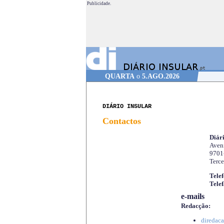
Publicidade.
QUARTA
o
5.AGO.2026
DIÁRIO INSULAR
Contactos
Diári
Aveni
9701
Terce
Telef
Telef
e-mails
Redacção:
diredaca