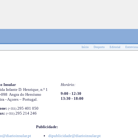
Início
Desporto
Editorial
Entrevista
o Insular
Horário:
da Infante D. Henrique, n.º 1
9:00 - 12:30
-098 Angra do Heroísmo
13:30 - 18:00
ira - Açores – Portugal.
one:
295 401 050
(+351)
ax:
295 214 246
(+351)
Publicidade:
o@diarioinsular.pt
dipublicidade@diarioinsular.pt