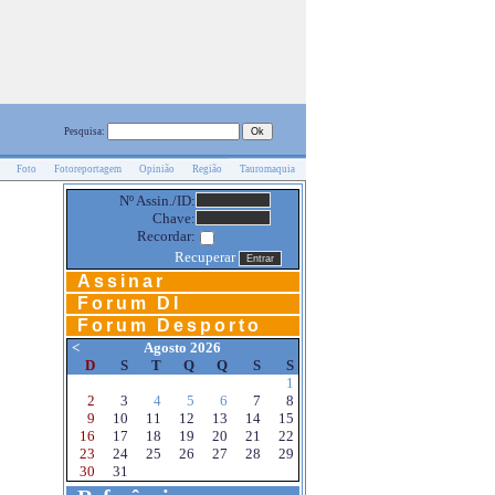
Pesquisa:
Foto
Fotoreportagem
Opinião
Região
Tauromaquia
Nº Assin./ID:
Chave:
Recordar:
Recuperar
Assinar
Forum DI
Forum Desporto
<
Agosto 2026
D
S
T
Q
Q
S
S
1
2
3
4
5
6
7
8
9
10
11
12
13
14
15
16
17
18
19
20
21
22
23
24
25
26
27
28
29
30
31