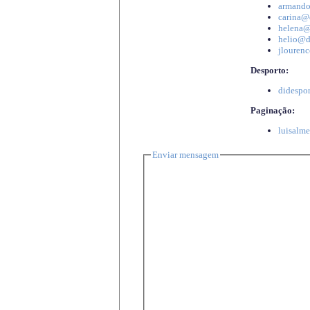
armando
carina@d
helena@d
helio@di
jlourenc
Desporto:
didespor
Paginação:
luisalme
Enviar mensagem