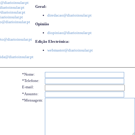
@diarioinsular.pt
Geral:
iarioinsular.pt
iarioinsular.pt
diredacao@diarioinsular.pt
arioinsular.pt
o@diarioinsular.pt
Opinião
diopiniao@diarioinsular.pt
to@diarioinsular.pt
Edição Electrónica:
webmaster@diarioinsular.pt
ida@diarioinsular.pt
*Nome:
*Telefone:
E-mail:
*Assunto:
*Mensagem: