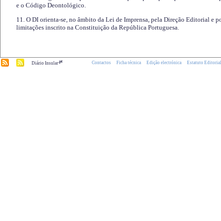
e o Código Deontológico.
11. O DI orienta-se, no âmbito da Lei de Imprensa, pela Direção Editorial e p
limitações inscrito na Constituição da República Portuguesa.
.pt
Contactos
Ficha técnica
Edição electrónica
Estatuto Editoria
Diário Insular