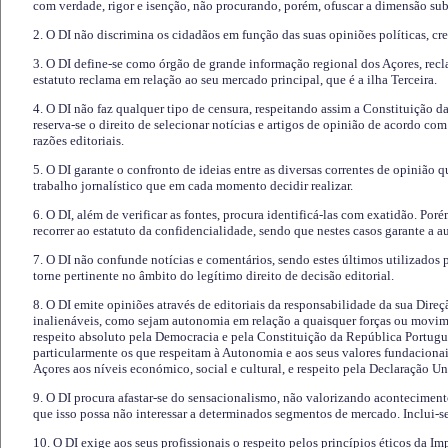
com verdade, rigor e isenção, não procurando, porém, ofuscar a dimensão subj
2. O DI não discrimina os cidadãos em função das suas opiniões políticas, cre
3. O DI define-se como órgão de grande informação regional dos Açores, recl
estatuto reclama em relação ao seu mercado principal, que é a ilha Terceira.
4. O DI não faz qualquer tipo de censura, respeitando assim a Constituição 
reserva-se o direito de selecionar notícias e artigos de opinião de acordo co
razões editoriais.
5. O DI garante o confronto de ideias entre as diversas correntes de opinião 
trabalho jornalístico que em cada momento decidir realizar.
6. O DI, além de verificar as fontes, procura identificá-las com exatidão. Poré
recorrer ao estatuto da confidencialidade, sendo que nestes casos garante a 
7. O DI não confunde notícias e comentários, sendo estes últimos utilizados 
torne pertinente no âmbito do legítimo direito de decisão editorial.
8. O DI emite opiniões através de editoriais da responsabilidade da sua Direç
inalienáveis, como sejam autonomia em relação a quaisquer forças ou movime
respeito absoluto pela Democracia e pela Constituição da República Portugue
particularmente os que respeitam à Autonomia e aos seus valores fundacion
Açores aos níveis económico, social e cultural, e respeito pela Declaração U
9. O DI procura afastar-se do sensacionalismo, não valorizando aconteciment
que isso possa não interessar a determinados segmentos de mercado. Inclui-se
10. O DI exige aos seus profissionais o respeito pelos princípios éticos da I