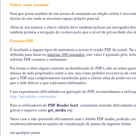
Entrar como assinante
Para que possa usufruir de um acesso de assinante na edição online é necessá
direita do site onde se encontra espaço próprio para tal.
Além de um numero e chave válidos deve tambem utilizar um navegador (brows
tambem permita a recepção de cookies pelo que o nível de privacidade das d
Formato PDF
É facultado a alguns tipos de assinatura o acesso à versão PDF do jornal. Na 
definido para durar no
máximo 500 segundos
, este valor é ajustado pelo we
referido PDF contacte o webmaster.
Por forma a obter algum controlo na distribuição de PDF's, não só sobre que
abusos de rede perpetrados sobre o site, tais como pedidos excessivos de co
que o PDF seja completamente transferido para o cliente afim de poder ser 
que o link directo a que estávamos habituados.
Caso experimente díficuldades na gravação do PDF, recomendamos a utiliza
http://get.adobe.com/reader/
Para os utilizadores do
PDF-Reader foxit
: certamente sentirão dificuldades 
gravar o arquivo como
get_media
.asp
Neste caso e não querendo obviamente usar o Adobe PDF reader, poderão corrig
windows) alterarem as opções de visualização de pastas da seguinte forma
em qualquer pasta
: