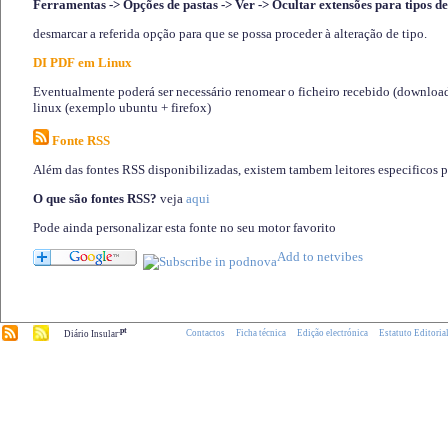
Ferramentas -> Opções de pastas -> Ver -> Ocultar extensões para tipos de
desmarcar a referida opção para que se possa proceder à alteração de tipo.
DI PDF em Linux
Eventualmente poderá ser necessário renomear o ficheiro recebido (download)
linux (exemplo ubuntu + firefox)
Fonte RSS
Além das fontes RSS disponibilizadas, existem tambem leitores especificos 
O que são fontes RSS?
veja
aqui
Pode ainda personalizar esta fonte no seu motor favorito
.pt
Contactos
Ficha técnica
Edição electrónica
Estatuto Editoria
Diário Insular