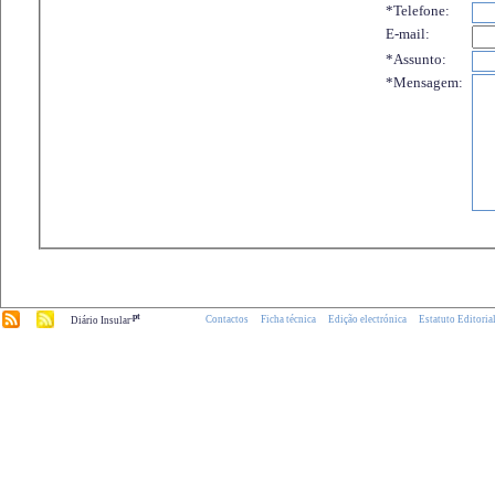
*Telefone:
E-mail:
*Assunto:
*Mensagem:
.pt
Contactos
Ficha técnica
Edição electrónica
Estatuto Editoria
Diário Insular