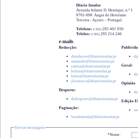
Diário Insular
Avenida Infante D. Henrique, n.º 1
9701-098 Angra do Heroísmo
Terceira - Açores – Portugal.
Telefone:
295 401 050
(+351)
Telefax:
295 214 246
(+351)
e-mails
Redacção:
Publicida
diredacao@diarioinsular.pt
di
armando@diarioinsular.pt
Geral:
carina@diarioinsular.pt
helena@diarioinsular.pt
di
helio@diarioinsular.pt
jlourenco@diarioinsular.pt
Opinião
Desporto:
di
didesporto@diarioinsular.pt
Edição El
Paginação:
we
luisalmeida@diarioinsular.pt
Enviar mensagem
*Nome: