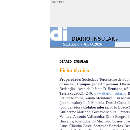
Publicidade.
SEXTA
o
7.AGO.2026
DIÁRIO INSULAR
Ficha técnica
Propriedade:
Sociedade Terceirense de Publi
de manhã,
Composição e Impressão:
Oficin
Redacção - Avenida Infante D. Henrique, n.º
Telefax:
295214246.
www.diarioinsular.pt
D
Fátima Martins, Vanda Mendonça, Rui Messi
(coordenador), Luís Almeida, Daniel Costa, 
(coordenador).
Colaboradores:
João Bosco M
Guilherme Marinho, Gustavo Moura, Francisc
Ventura, António Vallacorba, Diniz Borges, J
Barcelos, José Eduardo Machado Soares, José
Lima, Cláudia Costa, Soares de Barcelos, Be