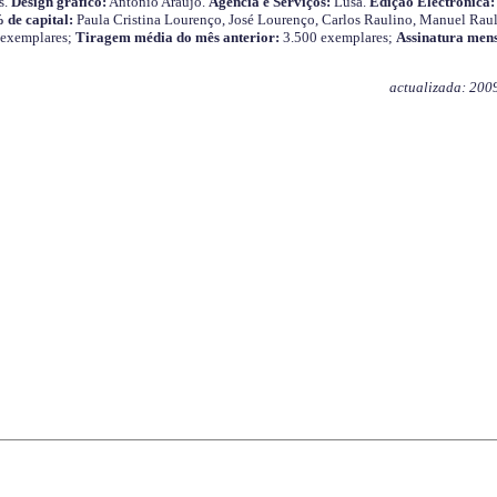
s.
Design gráfico:
António Araújo.
Agência e Serviços:
Lusa.
Edição Electrónica:
 de capital:
Paula Cristina Lourenço, José Lourenço, Carlos Raulino, Manuel Raul
 exemplares;
Tiragem média do mês anterior:
3.500 exemplares;
Assinatura mens
actualizada: 200