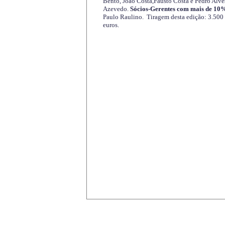
Bento, João Costa,Fausto Costa e Pedro Alve
Azevedo.
Sócios-Gerentes com mais de 10%
Paulo Raulino. Tiragem desta edição: 3.500
euros.