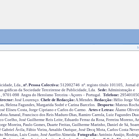
I
cidade, Lda.,
nº. Pessoa Colectiva:
512002746 nº. registo título 101105, Jornal d
as gráficas da Sociedade Terceirense de Publicidade, Lda.
Sede:
Administração e
 1, 9701-098 Angra do Heroísmo Terceira - Açores – Portugal.
Telefone:
29540105
irector:
José Lourenço.
Chefe de Redacção:
A.Mendes.
Redacção:
Hélio Jorge Vie
as, Helena Fagundes, Margarida Sodré e Carina Barcelos.
Desporto:
Mateus Roch
José Eliseu Costa, Jorge Cipriano e Carlos do Carmo.
Artes e Letras:
Álamo Oliveir
ota Amaral, Francisco dos Reis Maduro-Dias, Ramiro Carrola, Luiz Fagundes Duar
o Coelho, José Guilherme Reis Leite, Eduardo Ferraz da Rosa, Ferreira Moreno, A
orge Moreira, Paulo Gomes, Duarte Freitas, Guilherme Marinho, Daniel de Sá, Soare
 Gabriel Ávila, Fábio Vieira, Arnaldo Ourique, José Decq Mota, Carlos Costa Neves
rto Messias, Luis Couto, José Aurélio Almeida.
Fotografia:
António Araújo, Rodrig