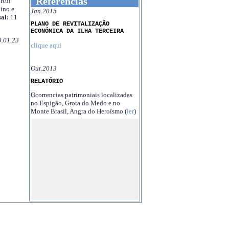
Referências
Rui
ino e
Jan.2015
al:
11
PLANO DE REVITALIZAÇÃO
ECONÓMICA DA ILHA TERCEIRA
9.01.23
clique aqui
Out.2013
RELATÓRIO
Ocorrencias patrimoniais localizadas
no Espigão, Grota do Medo e no
Monte Brasil, Angra do Heroísmo (
ler
)