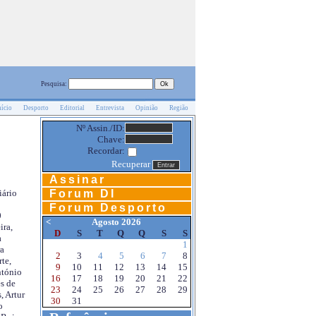
Pesquisa:
nício
Desporto
Editorial
Entrevista
Opinião
Região
Nº Assin./ID:
Chave:
Recordar:
Recuperar
Assinar
Forum DI
iário
Forum Desporto
0
<
Agosto 2026
ira,
D
S
T
Q
Q
S
S
a
1
a
2
3
4
5
6
7
8
te,
9
10
11
12
13
14
15
ntónio
16
17
18
19
20
21
22
s de
23
24
25
26
27
28
29
, Artur
30
31
o