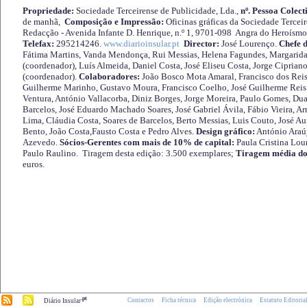
Propriedade:
Sociedade Terceirense de Publicidade, Lda.,
nº. Pessoa Colect
de manhã,
Composição e Impressão:
Oficinas gráficas da Sociedade Tercei
Redacção - Avenida Infante D. Henrique, n.º 1, 9701-098 Angra do Heroísmo 
Telefax:
295214246.
www.diarioinsular.pt
Director:
José Lourenço.
Chefe 
Fátima Martins, Vanda Mendonça, Rui Messias, Helena Fagundes, Margarida
(coordenador), Luís Almeida, Daniel Costa, José Eliseu Costa, Jorge Cipria
(coordenador).
Colaboradores:
João Bosco Mota Amaral, Francisco dos Reis
Guilherme Marinho, Gustavo Moura, Francisco Coelho, José Guilherme Reis 
Ventura, António Vallacorba, Diniz Borges, Jorge Moreira, Paulo Gomes, Duar
Barcelos, José Eduardo Machado Soares, José Gabriel Ávila, Fábio Vieira, A
Lima, Cláudia Costa, Soares de Barcelos, Berto Messias, Luis Couto, José A
Bento, João Costa,Fausto Costa e Pedro Alves.
Design gráfico:
António Araú
Azevedo.
Sócios-Gerentes com mais de 10% de capital:
Paula Cristina Lou
Paulo Raulino. Tiragem desta edição: 3.500 exemplares;
Tiragem média do
euros.
.pt
Contactos
Ficha técnica
Edição electrónica
Estatuto Editoria
Diário Insular