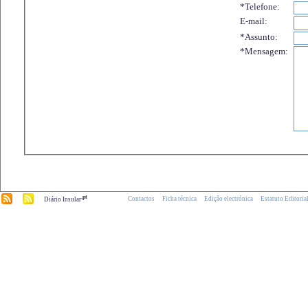
*Telefone:
E-mail:
*Assunto:
*Mensagem:
.pt
Contactos
Ficha técnica
Edição electrónica
Estatuto Editoria
Diário Insular