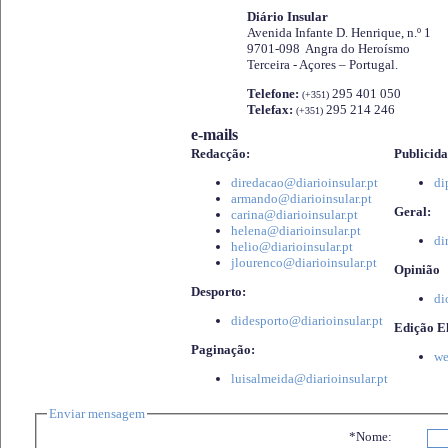
Diário Insular
Avenida Infante D. Henrique, n.º 1
9701-098 Angra do Heroísmo
Terceira - Açores – Portugal.
Telefone:
295 401 050
(+351)
Telefax:
295 214 246
(+351)
e-mails
Redacção:
Publicida
diredacao@diarioinsular.pt
di
armando@diarioinsular.pt
Geral:
carina@diarioinsular.pt
helena@diarioinsular.pt
di
helio@diarioinsular.pt
jlourenco@diarioinsular.pt
Opinião
Desporto:
di
didesporto@diarioinsular.pt
Edição El
Paginação:
we
luisalmeida@diarioinsular.pt
Enviar mensagem
*Nome: