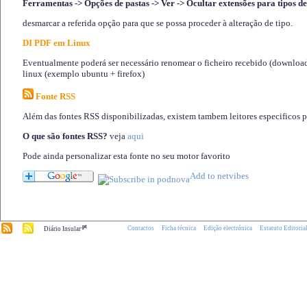
Ferramentas -> Opções de pastas -> Ver -> Ocultar extensões para tipos de
desmarcar a referida opção para que se possa proceder à alteração de tipo.
DI PDF em Linux
Eventualmente poderá ser necessário renomear o ficheiro recebido (download)
linux (exemplo ubuntu + firefox)
Fonte RSS
Além das fontes RSS disponibilizadas, existem tambem leitores especificos 
O que são fontes RSS?
veja
aqui
Pode ainda personalizar esta fonte no seu motor favorito
.pt
Contactos
Ficha técnica
Edição electrónica
Estatuto Editoria
Diário Insular