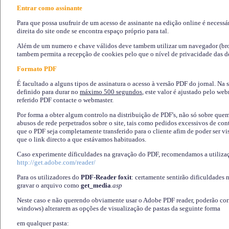
Entrar como assinante
Para que possa usufruir de um acesso de assinante na edição online é necessá
direita do site onde se encontra espaço próprio para tal.
Além de um numero e chave válidos deve tambem utilizar um navegador (brows
tambem permita a recepção de cookies pelo que o nível de privacidade das d
Formato PDF
É facultado a alguns tipos de assinatura o acesso à versão PDF do jornal. Na 
definido para durar no
máximo 500 segundos
, este valor é ajustado pelo we
referido PDF contacte o webmaster.
Por forma a obter algum controlo na distribuição de PDF's, não só sobre que
abusos de rede perpetrados sobre o site, tais como pedidos excessivos de co
que o PDF seja completamente transferido para o cliente afim de poder ser 
que o link directo a que estávamos habituados.
Caso experimente díficuldades na gravação do PDF, recomendamos a utiliza
http://get.adobe.com/reader/
Para os utilizadores do
PDF-Reader foxit
: certamente sentirão dificuldades 
gravar o arquivo como
get_media
.asp
Neste caso e não querendo obviamente usar o Adobe PDF reader, poderão corrig
windows) alterarem as opções de visualização de pastas da seguinte forma
em qualquer pasta
: