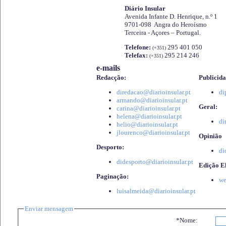
Diário Insular
Avenida Infante D. Henrique, n.º 1
9701-098 Angra do Heroísmo
Terceira - Açores – Portugal.
Telefone:
295 401 050
(+351)
Telefax:
295 214 246
(+351)
e-mails
Redacção:
Publicida
diredacao@diarioinsular.pt
di
armando@diarioinsular.pt
Geral:
carina@diarioinsular.pt
helena@diarioinsular.pt
di
helio@diarioinsular.pt
jlourenco@diarioinsular.pt
Opinião
Desporto:
di
didesporto@diarioinsular.pt
Edição El
Paginação:
we
luisalmeida@diarioinsular.pt
Enviar mensagem
*Nome: