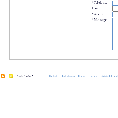
*Telefone:
E-mail:
*Assunto:
*Mensagem:
.pt
Contactos
Ficha técnica
Edição electrónica
Estatuto Editoria
Diário Insular