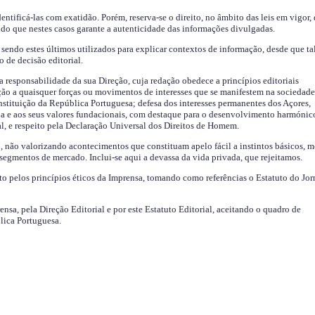
identificá-las com exatidão. Porém, reserva-se o direito, no âmbito das leis em vigor,
endo que nestes casos garante a autenticidade das informações divulgadas.
sendo estes últimos utilizados para explicar contextos de informação, desde que tal
o de decisão editorial.
da responsabilidade da sua Direção, cuja redação obedece a princípios editoriais
ão a quaisquer forças ou movimentos de interesses que se manifestem na sociedade
stituição da República Portuguesa; defesa dos interesses permanentes dos Açores,
a e aos seus valores fundacionais, com destaque para o desenvolvimento harmónic
al, e respeito pela Declaração Universal dos Direitos de Homem.
o, não valorizando acontecimentos que constituam apelo fácil a instintos básicos, 
 segmentos de mercado. Inclui-se aqui a devassa da vida privada, que rejeitamos.
ito pelos princípios éticos da Imprensa, tomando como referências o Estatuto do Jor
ensa, pela Direção Editorial e por este Estatuto Editorial, aceitando o quadro de
lica Portuguesa.