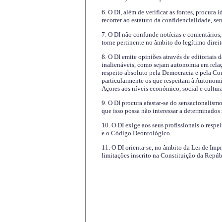
6. O DI, além de verificar as fontes, procura 
recorrer ao estatuto da confidencialidade, s
7. O DI não confunde notícias e comentários, 
torne pertinente no âmbito do legítimo direit
8. O DI emite opiniões através de editoriais 
inalienáveis, como sejam autonomia em relaç
respeito absoluto pela Democracia e pela Con
particularmente os que respeitam à Autonomi
Açores aos níveis económico, social e cultur
9. O DI procura afastar-se do sensacionalism
que isso possa não interessar a determinados
10. O DI exige aos seus profissionais o respe
e o Código Deontológico.
11. O DI orienta-se, no âmbito da Lei de Impr
limitações inscrito na Constituição da Repúb