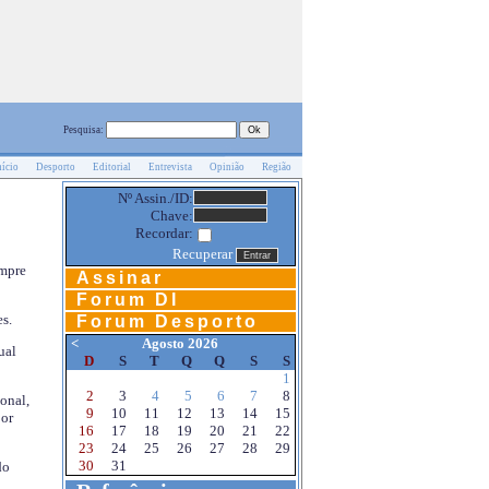
Pesquisa:
nício
Desporto
Editorial
Entrevista
Opinião
Região
Nº Assin./ID:
Chave:
Recordar:
Recuperar
empre
Assinar
Forum DI
s.
Forum Desporto
<
Agosto 2026
ual
D
S
T
Q
Q
S
S
1
2
3
4
5
6
7
8
onal,
9
10
11
12
13
14
15
por
16
17
18
19
20
21
22
23
24
25
26
27
28
29
30
31
do