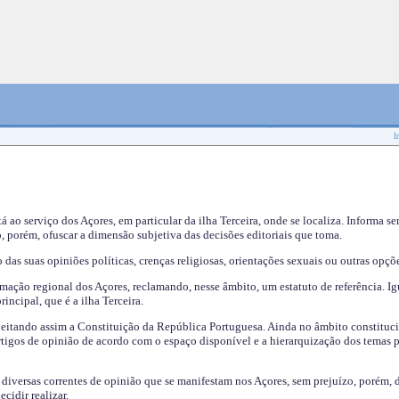
I
tá ao serviço dos Açores, em particular da ilha Terceira, onde se localiza. Informa s
, porém, ofuscar a dimensão subjetiva das decisões editoriais que toma.
das suas opiniões políticas, crenças religiosas, orientações sexuais ou outras opçõe
mação regional dos Açores, reclamando, nesse âmbito, um estatuto de referência. Ig
incipal, que é a ilha Terceira.
speitando assim a Constituição da República Portuguesa. Ainda no âmbito constituci
 artigos de opinião de acordo com o espaço disponível e a hierarquização dos temas 
s diversas correntes de opinião que se manifestam nos Açores, sem prejuízo, porém, 
cidir realizar.