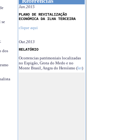
Referências
Jan.2015
 de
PLANO DE REVITALIZAÇÃO
ECONÓMICA DA ILHA TERCEIRA
 se
clique aqui
;
Out.2013
RELATÓRIO
o dos
Ocorrencias patrimoniais localizadas
no Espigão, Grota do Medo e no
mesmo
Monte Brasil, Angra do Heroísmo (
ler
)
nalista