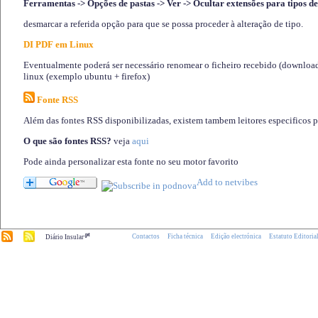
Ferramentas -> Opções de pastas -> Ver -> Ocultar extensões para tipos de
desmarcar a referida opção para que se possa proceder à alteração de tipo.
DI PDF em Linux
Eventualmente poderá ser necessário renomear o ficheiro recebido (download)
linux (exemplo ubuntu + firefox)
Fonte RSS
Além das fontes RSS disponibilizadas, existem tambem leitores especificos 
O que são fontes RSS?
veja
aqui
Pode ainda personalizar esta fonte no seu motor favorito
.pt
Contactos
Ficha técnica
Edição electrónica
Estatuto Editoria
Diário Insular