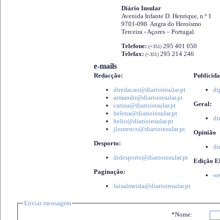
Diário Insular
Avenida Infante D. Henrique, n.º 1
9701-098 Angra do Heroísmo
Terceira - Açores – Portugal.
Telefone:
295 401 050
(+351)
Telefax:
295 214 246
(+351)
e-mails
Redacção:
Publicida
diredacao@diarioinsular.pt
di
armando@diarioinsular.pt
Geral:
carina@diarioinsular.pt
helena@diarioinsular.pt
di
helio@diarioinsular.pt
jlourenco@diarioinsular.pt
Opinião
Desporto:
di
didesporto@diarioinsular.pt
Edição El
Paginação:
we
luisalmeida@diarioinsular.pt
Enviar mensagem
*Nome: