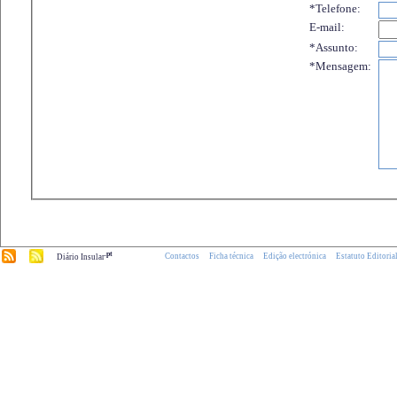
*Telefone:
E-mail:
*Assunto:
*Mensagem:
.pt
Contactos
Ficha técnica
Edição electrónica
Estatuto Editoria
Diário Insular