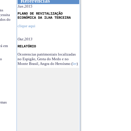
Referências
Jan.2015
ns
PLANO DE REVITALIZAÇÃO
essita
ECONÓMICA DA ILHA TERCEIRA
ndos do
clique aqui
Out.2013
rá em
RELATÓRIO
Ocorrencias patrimoniais localizadas
no Espigão, Grota do Medo e no
no
Monte Brasil, Angra do Heroísmo (
ler
)
temas