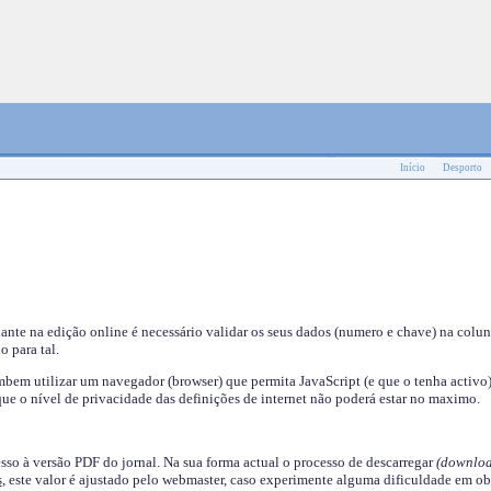
Início
Desporto
nante na edição online é necessário validar os seus dados (numero e chave) na colu
o para tal.
em utilizar um navegador (browser) que permita JavaScript (e que o tenha activo)
ue o nível de privacidade das definições de internet não poderá estar no maximo.
esso à versão PDF do jornal. Na sua forma actual o processo de descarregar
(downloa
s
, este valor é ajustado pelo webmaster, caso experimente alguma dificuldade em ob