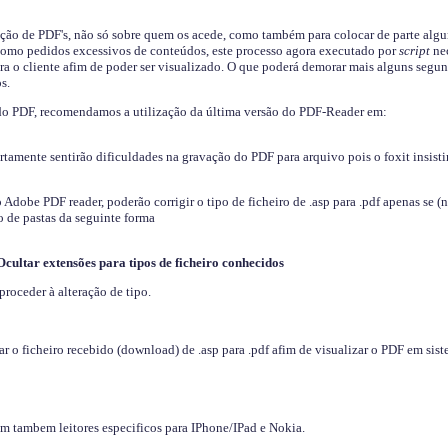
ição de PDF's, não só sobre quem os acede, como também para colocar de parte algu
s como pedidos excessivos de conteúdos, este processo agora executado por
script
nec
ra o cliente afim de poder ser visualizado. O que poderá demorar mais alguns segu
s.
do PDF, recomendamos a utilização da última versão do PDF-Reader em:
ertamente sentirão dificuldades na gravação do PDF para arquivo pois o foxit insisti
dobe PDF reader, poderão corrigir o tipo de ficheiro de .asp para .pdf apenas se (
 de pastas da seguinte forma
Ocultar extensões para tipos de ficheiro conhecidos
proceder à alteração de tipo.
 o ficheiro recebido (download) de .asp para .pdf afim de visualizar o PDF em sis
em tambem leitores especificos para IPhone/IPad e Nokia.