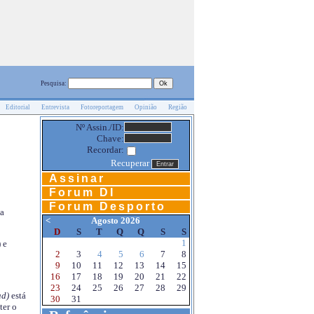
Pesquisa:
Editorial
Entrevista
Fotoreportagem
Opinião
Região
Nº Assin./ID:
Chave:
Recordar:
Recuperar
Assinar
Forum DI
Forum Desporto
na
<
Agosto 2026
D
S
T
Q
Q
S
S
1
 e
2
3
4
5
6
7
8
9
10
11
12
13
14
15
16
17
18
19
20
21
22
23
24
25
26
27
28
29
d)
está
30
31
ter o