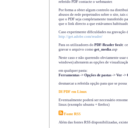
referido PDF contacte o webmaster.
Por forma a obter algum controlo na distribu
abusos de rede perpetrados sobre o site, tai
que o PDF seja completamente transferido pa
que o link directo a que estávamos habituado
Caso experimente díficuldades na gravação 
http://get.adobe.com/reader/
Para os utilizadores do
PDF-Reader foxit
: c
gravar o arquivo como
get_media
.asp
Neste caso e não querendo obviamente usar o A
windows) alterarem as opções de visualização
em qualquer pasta
:
Ferramentas -> Opções de pastas -> Ver -> 
desmarcar a referida opção para que se possa 
DI PDF em Linux
Eventualmente poderá ser necessário renomear
linux (exemplo ubuntu + firefox)
Fonte RSS
Além das fontes RSS disponibilizadas, exist