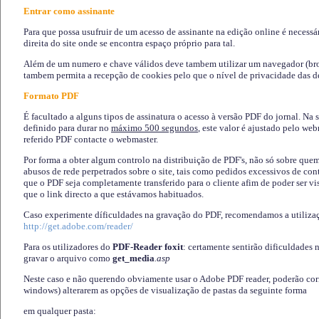
Entrar como assinante
Para que possa usufruir de um acesso de assinante na edição online é necessá
direita do site onde se encontra espaço próprio para tal.
Além de um numero e chave válidos deve tambem utilizar um navegador (brows
tambem permita a recepção de cookies pelo que o nível de privacidade das d
Formato PDF
É facultado a alguns tipos de assinatura o acesso à versão PDF do jornal. Na 
definido para durar no
máximo 500 segundos
, este valor é ajustado pelo we
referido PDF contacte o webmaster.
Por forma a obter algum controlo na distribuição de PDF's, não só sobre que
abusos de rede perpetrados sobre o site, tais como pedidos excessivos de co
que o PDF seja completamente transferido para o cliente afim de poder ser 
que o link directo a que estávamos habituados.
Caso experimente díficuldades na gravação do PDF, recomendamos a utiliza
http://get.adobe.com/reader/
Para os utilizadores do
PDF-Reader foxit
: certamente sentirão dificuldades 
gravar o arquivo como
get_media
.asp
Neste caso e não querendo obviamente usar o Adobe PDF reader, poderão corrig
windows) alterarem as opções de visualização de pastas da seguinte forma
em qualquer pasta
: