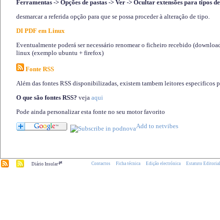
Ferramentas -> Opções de pastas -> Ver -> Ocultar extensões para tipos de
desmarcar a referida opção para que se possa proceder à alteração de tipo.
DI PDF em Linux
Eventualmente poderá ser necessário renomear o ficheiro recebido (download)
linux (exemplo ubuntu + firefox)
Fonte RSS
Além das fontes RSS disponibilizadas, existem tambem leitores especificos 
O que são fontes RSS?
veja
aqui
Pode ainda personalizar esta fonte no seu motor favorito
.pt
Contactos
Ficha técnica
Edição electrónica
Estatuto Editoria
Diário Insular