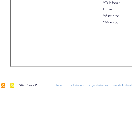
*Telefone:
E-mail:
*Assunto:
*Mensagem:
.pt
Contactos
Ficha técnica
Edição electrónica
Estatuto Editoria
Diário Insular