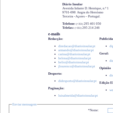
Diário Insular
Avenida Infante D. Henrique, n.º 1
9701-098 Angra do Heroísmo
Terceira - Açores – Portugal.
Telefone:
295 401 050
(+351)
Telefax:
295 214 246
(+351)
e-mails
Redacção:
Publicida
diredacao@diarioinsular.pt
di
armando@diarioinsular.pt
Geral:
carina@diarioinsular.pt
helena@diarioinsular.pt
di
helio@diarioinsular.pt
jlourenco@diarioinsular.pt
Opinião
Desporto:
di
didesporto@diarioinsular.pt
Edição El
Paginação:
we
luisalmeida@diarioinsular.pt
Enviar mensagem
*Nome: