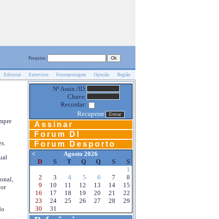
Pesquisa:
Editorial
Entrevista
Fotoreportagem
Opinião
Região
Nº Assin./ID:
Chave:
Recordar:
Recuperar
empre
Assinar
Forum DI
s.
Forum Desporto
<
Agosto 2026
ual
D
S
T
Q
Q
S
S
1
2
3
4
5
6
7
8
onal,
9
10
11
12
13
14
15
por
16
17
18
19
20
21
22
23
24
25
26
27
28
29
30
31
do