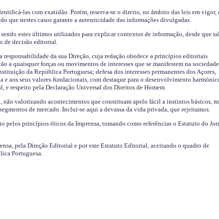
identificá-las com exatidão. Porém, reserva-se o direito, no âmbito das leis em vigor,
endo que nestes casos garante a autenticidade das informações divulgadas.
sendo estes últimos utilizados para explicar contextos de informação, desde que tal
o de decisão editorial.
da responsabilidade da sua Direção, cuja redação obedece a princípios editoriais
ão a quaisquer forças ou movimentos de interesses que se manifestem na sociedade
stituição da República Portuguesa; defesa dos interesses permanentes dos Açores,
a e aos seus valores fundacionais, com destaque para o desenvolvimento harmónic
al, e respeito pela Declaração Universal dos Direitos de Homem.
o, não valorizando acontecimentos que constituam apelo fácil a instintos básicos, 
 segmentos de mercado. Inclui-se aqui a devassa da vida privada, que rejeitamos.
ito pelos princípios éticos da Imprensa, tomando como referências o Estatuto do Jor
ensa, pela Direção Editorial e por este Estatuto Editorial, aceitando o quadro de
lica Portuguesa.