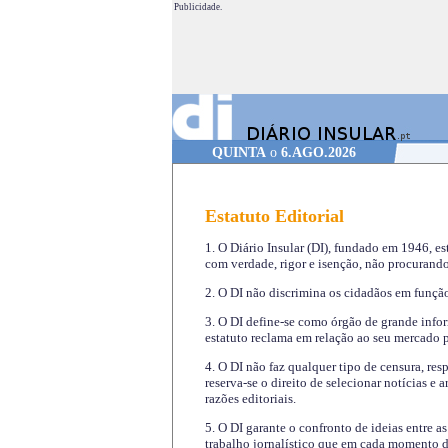
Publicidade.
QUINTA
o
6.AGO.2026
Estatuto Editorial
1. O Diário Insular (DI), fundado em 1946, es
com verdade, rigor e isenção, não procurando
2. O DI não discrimina os cidadãos em função 
3. O DI define-se como órgão de grande infor
estatuto reclama em relação ao seu mercado pr
4. O DI não faz qualquer tipo de censura, re
reserva-se o direito de selecionar notícias e
razões editoriais.
5. O DI garante o confronto de ideias entre a
trabalho jornalístico que em cada momento de