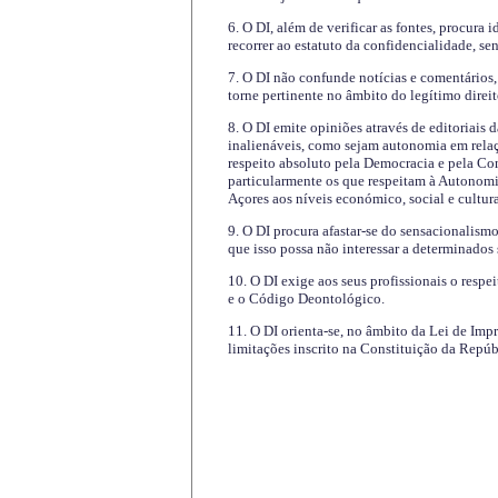
6. O DI, além de verificar as fontes, procura 
recorrer ao estatuto da confidencialidade, s
7. O DI não confunde notícias e comentários, 
torne pertinente no âmbito do legítimo direit
8. O DI emite opiniões através de editoriais 
inalienáveis, como sejam autonomia em relaç
respeito absoluto pela Democracia e pela Con
particularmente os que respeitam à Autonomi
Açores aos níveis económico, social e cultur
9. O DI procura afastar-se do sensacionalism
que isso possa não interessar a determinados
10. O DI exige aos seus profissionais o respe
e o Código Deontológico.
11. O DI orienta-se, no âmbito da Lei de Impr
limitações inscrito na Constituição da Repúb