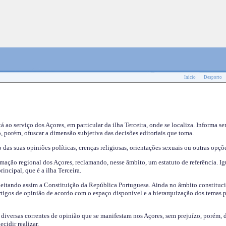
Início
Desporto
tá ao serviço dos Açores, em particular da ilha Terceira, onde se localiza. Informa s
, porém, ofuscar a dimensão subjetiva das decisões editoriais que toma.
das suas opiniões políticas, crenças religiosas, orientações sexuais ou outras opçõe
mação regional dos Açores, reclamando, nesse âmbito, um estatuto de referência. Ig
incipal, que é a ilha Terceira.
speitando assim a Constituição da República Portuguesa. Ainda no âmbito constituci
 artigos de opinião de acordo com o espaço disponível e a hierarquização dos temas 
s diversas correntes de opinião que se manifestam nos Açores, sem prejuízo, porém, 
cidir realizar.