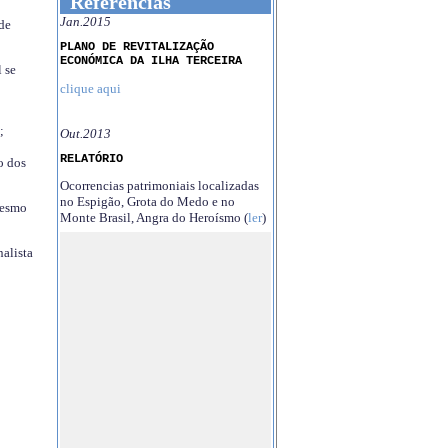
Referências
Jan.2015
 de
PLANO DE REVITALIZAÇÃO
ECONÓMICA DA ILHA TERCEIRA
 se
clique aqui
;
Out.2013
RELATÓRIO
o dos
Ocorrencias patrimoniais localizadas
no Espigão, Grota do Medo e no
mesmo
Monte Brasil, Angra do Heroísmo (
ler
)
nalista