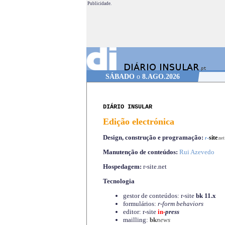
Publicidade.
SÁBADO
o
8.AGO.2026
DIÁRIO INSULAR
Edição electrónica
Design, construção e programação:
-
site
r
.net
Manutenção de conteúdos:
Rui Azevedo
Hospedagem:
r-site.net
Tecnologia
gestor de conteúdos: r-site
bk 11.x
formulários:
r-form behaviors
editor: r-site
in-
press
mailling:
bk
news