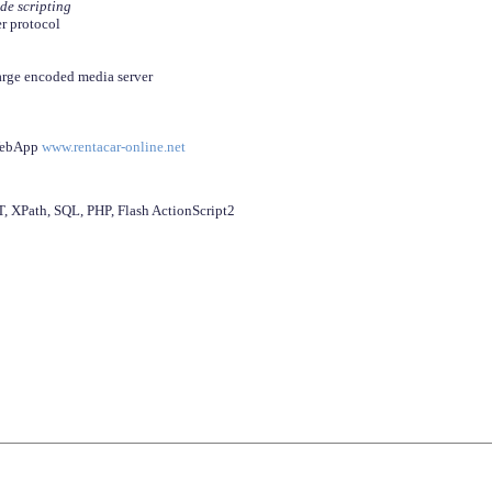
ide scripting
er protocol
arge encoded media server
 WebApp
www.rentacar-online.net
 XPath, SQL, PHP, Flash ActionScript2