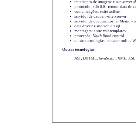
tratamento de imagem:
r-site server s
protocolo: xdb 6.0 - remote data driv
comunicações: r-site xclient
servidor de dados: r-site xserver
servidor de documentos:
en
M
edia
- l
data driver: r-site xdb e xsql
montagem: r-site xslt templates
protecção:
Noah
flood control
outras tecnologias: rentacar-online
Outras tecnologias:
ASP, DHTML, JavaScript, XML, XSLT,