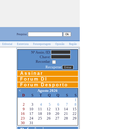
Pesquisa:
Editorial
Entrevista
Fotoreportagem
Opinião
Região
Nº Assin./ID:
Chave:
Recordar:
Recuperar
Assinar
Forum DI
Forum Desporto
<
Agosto 2026
D
S
T
Q
Q
S
S
1
2
3
4
5
6
7
8
9
10
11
12
13
14
15
16
17
18
19
20
21
22
23
24
25
26
27
28
29
30
31